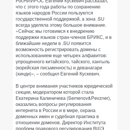
РосНИИРОС Евгений Кускевич рассказал,
что с этого года работы по сохранению
языков народов России пользуются
государственной поддержкой, а зона .SU
всегда уделяла этому большое внимание.
«Сейчас мы готовимся к внедрению
поддержки языков стран-членов БРИКС, и в
ближайшие недели в .SU появится
возможность регистрировать домены с
использованием еще четырех алфавитов:
упрощенного китайского, тайского, хангыль
(корейская письменность) и деванагари
(хинди)», – сообщил Евгений Кускевич.
В центре внимания участников юридической
секции, модератором которой стала
Екатерина Калиничева (Semenov&Pevzner),
оказались вопросы регулирования
интернета в России и в мире, охрана
доменных имен и судебная практика в
отношении доменов. Директор Института
проблем правового регулирования ВШЭ