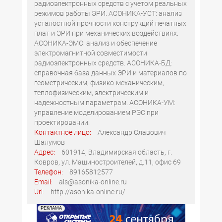
радиоэлектронных средств с учетом реальных
режимов работы ЭРИ. АСОНИКА-УСТ: анализ
усталостной прочности конструкций печатных
плат и ЭРИ при механических воздействиях.
АСОНИКА-ЭМС: анализ и обеспечение
электромагнитной совместимости
радиоэлектронных средств. АСОНИКА-БД:
справочная база данных ЭРИ и материалов по
геометрическим, физико-механическим,
теплофизическим, электрическим и
надежностным параметрам. АСОНИКА-УМ:
управление моделированием РЭС при
проектировании.
Контактное лицо:
Александр Славович
Шалумов
Адрес:
601914, Владимирская область, г.
Ковров, ул. Машиностроителей, д.11, офис 69
Телефон:
89165812577
Email:
als@asonika-online.ru
Url:
http://asonika-online.ru/
РЕКЛАМА