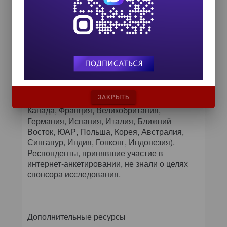
независимой компанией Loudhouse,
занимающейся анализом рынков. Целью
исследования был анализ изменения
взглядов на вопросы корпоративной
безопасности в июле/августе 2017 г. В
глобальном исследовании,
ориентированном на ИТ-руководителей, в
обязанности которых входит обеспечение
ИТ-безопасности, принял участие 1801
ЗАКРЫТЬ
анонимный респондент из 16 стран (США,
Канада, Франция, Великобритания,
Германия, Испания, Италия, Ближний
Восток, ЮАР, Польша, Корея, Австралия,
Сингапур, Индия, Гонконг, Индонезия).
Респонденты, принявшие участие в
интернет-анкетировании, не знали о целях
спонсора исследования.
Дополнительные ресурсы