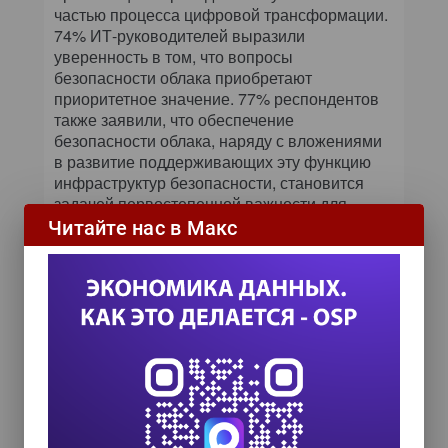
частью процесса цифровой трансформации.
74% ИТ-руководителей выразили
уверенность в том, что вопросы
безопасности облака приобретают
приоритетное значение. 77% респондентов
также заявили, что обеспечение
безопасности облака, наряду с вложениями
в развитие поддерживающих эту функцию
инфраструктур безопасности, становится
задачей первостепенной важности для
руководящего состава. В связи с этим
Читайте нас в Макс
половина опрошенных респондентов (50%) в
течение ближайших 12 месяцев планируют
инвестировать средства в обеспечение
облачной безопасности.
Методология исследования
Глобальное исследование корпоративной
безопасности Fortinet за 2017 г. было
проведено по заказу компании Fortinet