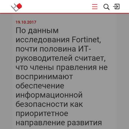
КОНФЕРЕНЦИИ
19.10.2017
По данным
исследования Fortinet,
почти половина ИТ-
руководителей считает,
что члены правления не
воспринимают
обеспечение
информационной
безопасности как
приоритетное
направление развития