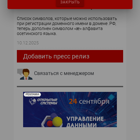
.РФ расширяет многоязычие: добавлен
ЗАКРЫТЬ
символ «ӕ» осетинского алфавита
Список символов, которые можно использовать
при регистрации доменного имени в домене .РФ,
теперь дополнен символом «ӕ» алфавита
осетинского языка.
10.12.2025
Добавить пресс релиз
Связаться с менеджером
РЕКЛАМА