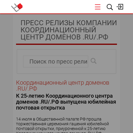
КОНФЕРЕНЦИИ
ПРЕСС РЕЛИЗЫ КОМПАНИИ
КООРДИНАЦИОННЫЙ
«ОТКРЫТЫЕ СИСТЕМЫ»
ЦЕНТР ДОМЕНОВ .RU/.РФ
DATA AWARD
DATA&AI
ИТ-ИНФРАСТРУКТУРА
Координационный центр доменов
.RU/.РФ
БЕЗОПАСНОСТЬ
К 25-летию Координационного центра
доменов .RU/.РФ выпущена юбилейная
АВТОМАТИЗАЦИЯ
почтовая открытка
14 июля в Общественной палате РФ прошла
ДИРЕКТОР ИС
торжественная церемония гашения юбилейной
почтовой открытки, приуроченной к 25-летию