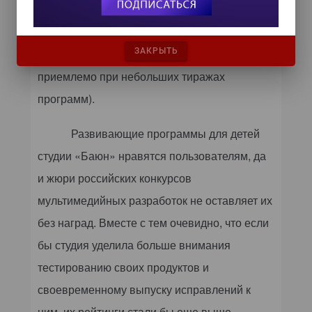
и издателя справляется с жалобами
пользователей и решает их в
ЗАКРЫТЬ
индивидуальном порядке (это вполне
приемлемо при небольших тиражах
программ).
Развивающие программы для детей
студии «Баюн» нравятся пользователям, да
и жюри российских конкурсов
мультимедийных разработок не оставляет их
без наград. Вместе с тем очевидно, что если
бы студия уделила больше внимания
тестированию своих продуктов и
своевременному выпуску исправлений к
ним, их рейтинги стали бы еще выше.