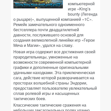
компьютерной
игре «King’s
bounty (Легенда
о рыцаре)», выпущенной компанией «1С».
Ремейк замечательного одноименного
бестселлера почти двадцатилетней
давности, послужившего основой для
создания великолепной линейки игр «Герои
Меча и Магии», удался на славу.
Новая игра содержит все достижения своей
прародительницы, умноженные на
возможности современной компьютерной
графики и дополненные оригинальными
удачными находками. Эта приключенческая
сага, действие которой разворачивается на
просторах волшебной страны Эндории,
предоставляет пользователю увлекательный
сплав ролевой игры и насыщенных
тактических боев.
Классические тактические сражения на
небольших гексагональных полях удачно