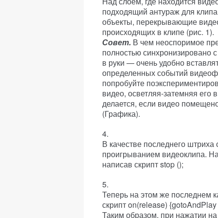
Над слоем, где находится видео
подходящий антураж для клипа
объекты, перекрывающие видео
происходящих в клипе (рис. 1).
Совет.
В чем неоспоримое пре
полностью синхронизировано с
в руки — очень удобно вставл
определенных событий видеоф
попробуйте поэкспериментиров
видео, осветляя-затемняя его 
делается, если видео помещено 
(Графика).
В качестве последнего штриха с
проигрыванием видеоклипа. На 
написав скрипт stop ();
Теперь на этом же последнем к
скрипт on(release) {gotoAndPlay 
Таким образом, при нажатии на