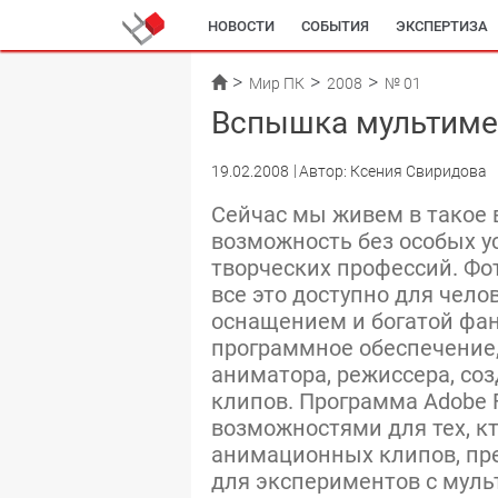
НОВОСТИ
СОБЫТИЯ
ЭКСПЕРТИЗА
Мир ПК
2008
№ 01
Вспышка мультимед
19.02.2008
Автор: Ксения Свиридова
Сейчас мы живем в такое 
возможность без особых у
творческих профессий. Фот
все это доступно для чел
оснащением и богатой фан
программное обеспечение,
аниматора, режиссера, со
клипов. Программа Adobe 
возможностями для тех, к
анимационных клипов, пр
для экспериментов с мул