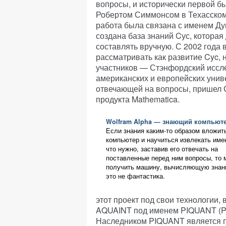
вопросы, и исторически первой б
Робертом Симмонсом в Техасском
работа была связана с именем Дуг
создана база знаний Cус, которая
составлять вручную. С 2002 года 
рассматривать как развитие Cyc,
участников — Стэнфордский иссле
американских и европейских унив
отвечающей на вопросы, пришел 
продукта Mathematica.
Wolfram Alpha — знающий компьют
Если знания каким-то образом вложит
компьютер и научиться извлекать имен
что нужно, заставив его отвечать на
поставленные перед ним вопросы, то 
получить машину, вычисляющую знан
это не фантастика.
этот проект под свои технологии,
AQUAINT под именем PIQUANT (Pract
Наследником PIQUANT является п