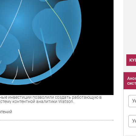
КУ
Ано
сис
мные инвестиции позволили создать работающую в
У
стему контентной аналитики Watson.
чтений
У