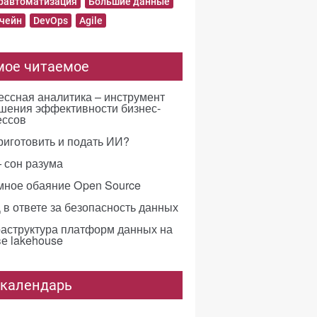
равтоматизация
Большие данные
чейн
DevOps
Agile
мое читаемое
ссная аналитика – инструмент
шения эффективности бизнес-
ессов
риготовить и подать ИИ?
 сон разума
мное обаяние Open Source
в ответе за безопасность данных
аструктура платформ данных на
е lakehouse
-календарь