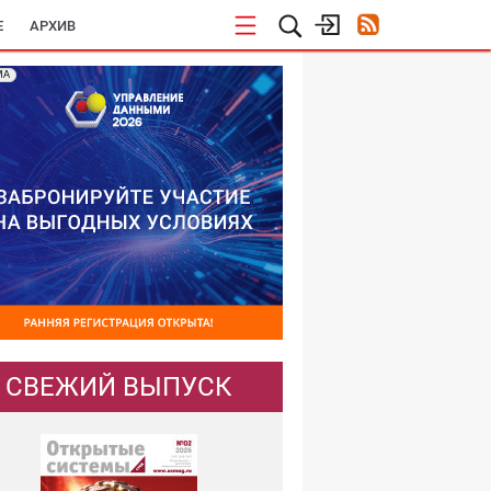
E
АРХИВ
МА
СВЕЖИЙ ВЫПУСК