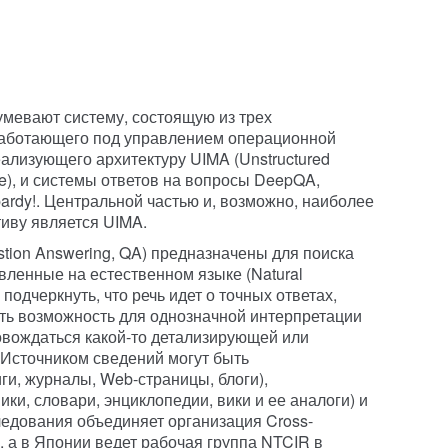
зумевают систему, состоящую из трех
работающего под управлением операционной
ализующего архитектуру UIMA (Unstructured
re), и системы ответов на вопросы DeepQA,
ardy!. Центральной частью и, возможно, наиболее
иву является UIMA.
stion Answering, QA) предназначены для поиска
вленные на естественном языке (Natural
подчеркнуть, что речь идет о точных ответах,
ть возможность для однозначной интерпретации
ровождаться какой-то детализирующей или
Источником сведений могут быть
ги, журналы, Web-страницы, блоги),
ки, словари, энциклопедии, вики и ее аналоги) и
ледования объединяет организация Cross-
, а в Японии ведет рабочая группа NTCIR в