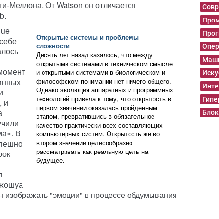
ги-Меллона. От Watson он отличается
Совр
b.
Пром
lue
Прог
Открытые системы и проблемы
 себе
сложности
Опер
алось
Десять лет назад казалось, что между
Маши
а
открытыми системами в техническом смысле
 момент
и открытыми системами в биологическом и
Иску
данных
философском понимании нет ничего общего.
Инте
Однако эволюция аппаратных и программных
и
технологий привела к тому, что открытость в
Гипе
, и
первом значении оказалась пройденным
а
Блок
этапом, превратившись в обязательное
учили
качество практически всех составляющих
ма». В
компьютерных систем. Открытость же во
спешно
втором значении целесообразно
рассматривать как реальную цель на
рок
будущее.
я
Джошуа
н изображать "эмоции" в процессе обдумывания