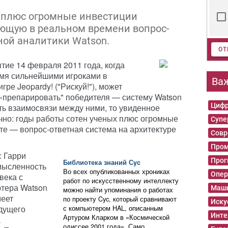
х плюс огромные инвестиции
ющую в реальном времени вопрос-
ной аналитики Watson.
ОТ
тие 14 февраля 2011 года, когда
мя сильнейшими игроками в
Ва
ре Jeopardy! ("Рискуй!"), может
 «препарировать" победителя — систему Watson
Цифр
ть взаимосвязи между ними, то увиденное
чно: годы работы сотен ученых плюс огромные
Суп
те — вопрос-ответная система на архитектуре
Совр
Пром
с Гарри
Прог
Библиотека знаний Сyc
мысленность
Во всех опубликованных хрониках
Опер
века с
работ по искусственному интеллекту
тера Watson
Маши
можно найти упоминания о работах
меет
по проекту Cyc, который сравнивают
Иску
удущего
с компьютером HAL, описанным
Инте
Артуром Кларком в «Космической
а
одиссее 2001 года». Само