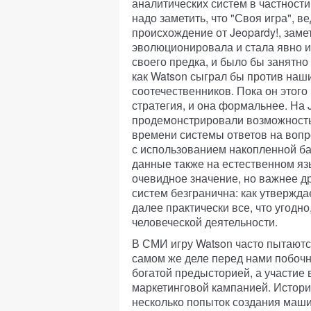
аналитических систем в частности
надо заметить, что "Своя игра", в
происхождение от Jeopardy!, заме
эволюционировала и стала явно 
своего предка, и было бы занятно
как Watson сыграл бы против наш
соотечественников. Пока он этого
стратегия, и она формальнее. На 
продемонстрировали возможность
времени системы ответов на воп
с использованием накопленной б
данные также на естественном яз
очевидное значение, но важнее д
систем безгранична: как утверждае
далее практически все, что угодно
человеческой деятельности.
В СМИ игру Watson часто пытаютс
самом же деле перед нами побочн
богатой предысторией, а участие 
маркетинговой кампанией. Истори
несколько попыток создания маши