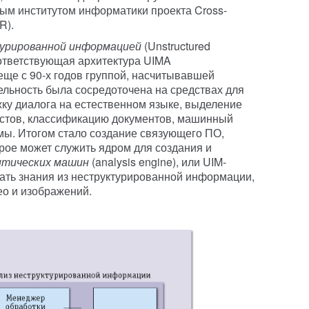
ым институтом информатики проекта Cross-
R).
турированной информацией
(Unstructured
оответствующая архитектура UIMA
еще с 90-х годов группой, насчитывавшей
ельность была сосредоточена на средствах для
ку диалога на естественном языке, выделение
кстов, классификацию документов, машинный
мы. Итогом стало создание связующего ПО,
рое может служить ядром для создания и
итических машин
(analysis engine), или UIM-
ать знания из неструктурированной информации,
део и изображений.