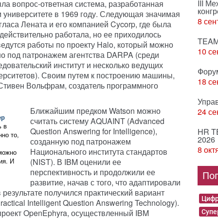
III М
ыла вопрос-ответная система, разработанная
конгр
 университете в 1969 году. Следующая значимая
8 сен
ласа Лената и его компанией Cycorp, где была
 действительно работала, но ее приходилось
TEAM
ведутся работы по проекту Halo, который можно
10 се
 но под патронажем агентства DARPA (среди
довательский институт и несколько ведущих
Фору
ерситетов). Своим путем к построению машины,
18 се
Стивен Вольфрам, создатель программного
Упра
Ближайшим предком Watson можно
24 се
ер
считать систему AQUAINT (Advanced
ь в
Question Answering for Intelligence),
HR T
но то,
2026
созданную под патронажем
8 окт
Национального института стандартов
можно
ия. И
(NIST). В IBM оценили ее
перспективность и продолжили ее
По
развитие, начав с того, что адаптировали
 в результате получился практический вариант
Цифр
ical Intelligent Question Answering Technology).
роект OpenEphyra, осуществленный IBM
Суп