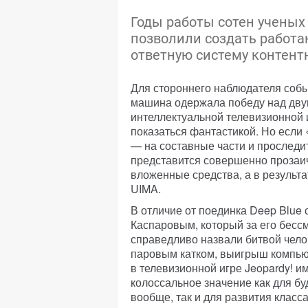
Годы работы сотен учены
позволили создать работа
ответную систему контент
Для стороннего наблюдателя собы
машина одержала победу над дву
интеллектуальной телевизионной иг
показаться фантастикой. Но если
— на составные части и проследи
представится совершенно прозаи
вложенные средства, а в результа
UIMA.
В отличие от поединка Deep Blue 
Каспаровым, который за его бесс
справедливо назвали битвой чело
паровым катком, выигрыш компью
в телевизионной игре Jeopardy! и
колоссальное значение как для б
вообще, так и для развития класс