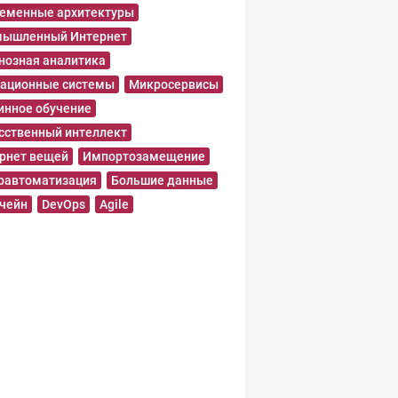
еменные архитектуры
ышленный Интернет
нозная аналитика
ационные системы
Микросервисы
нное обучение
сственный интеллект
рнет вещей
Импортозамещение
равтоматизация
Большие данные
чейн
DevOps
Agile