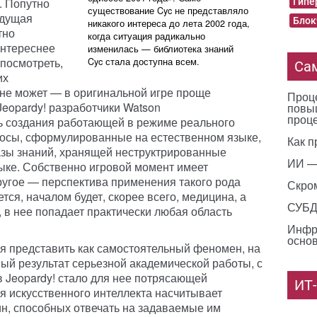
. Попутно
Гипе
существование Cyc не представляло
едущая
Блок
никакого интереса до лета 2002 года,
тно
когда ситуация радикально
интереснее
изменилась — библиотека знаний
 посмотреть,
Cyc стала доступна всем.
Са
их
 не может — в оригинальной игре проще
Проце
Jeopardy! разработчики Watson
повы
проц
 создания работающей в режиме реального
росы, сформулированные на естественном языке,
Как п
азы знаний, хранящей неструктрированные
ИИ —
ыке. Собственно игровой момент имеет
ругое — перспектива применения такого рода
Скро
тся, началом будет, скорее всего, медицина, а
СУБД 
, в нее попадает практически любая область
Инфр
основ
я представить как самостоятельный феномен, на
ый результат серьезной академической работы, с
в Jeopardy! стало для нее потрясающей
ИТ
я искусственного интеллекта насчитывает
н, способных отвечать на задаваемые им