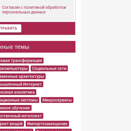
Согласен с политикой обработки
персональных данных
ПРАВИТЬ
жные темы
овая трансформация
еркомпьютеры
Социальные сети
еменные архитектуры
ышленный Интернет
нозная аналитика
ационные системы
Микросервисы
нное обучение
сственный интеллект
рнет вещей
Импортозамещение