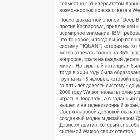
совместно с Университетом Карне
возможностью поиска ответа в We
После шахматной эпопеи "Deep B
против Каспарова", привлекшей к
всемирное внимание, IBM требов
что-то новое, и тогда выбор пал н
систему PIQUANT, которая на тот
могла отвечать только на 35% за
вопросов, тратя на каждый десятк
минут. Но скрытый потенциал был
тогда в 2006 году была образован
группа из 15 человек, которой пор
за пять лет довести систему «до у
2008 году Watson начал вполне у
играть в Jeopardy!, а в заданный с
вышел и на телевизионный экран.
Сверхплановой добавкой оказалс
созданный модным дизайнером 
Дэвисом аватар, который способе
системой Watson своих ответов.