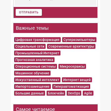
ОТПРАВИТЬ
Важные темы
Цифровая трансформация
Суперкомпьютеры
Социальные сети
Современные архитектуры
Промышленный Интернет
Прогнозная аналитика
Операционные системы
Микросервисы
Машинное обучение
Искусственный интеллект
Интернет вещей
Импортозамещение
Гиперавтоматизация
Большие данные
Блокчейн
DevOps
Agile
Самое читаемое