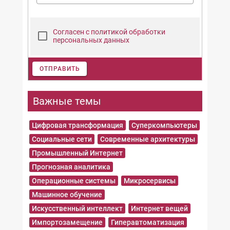
Согласен с политикой обработки
персональных данных
ОТПРАВИТЬ
Важные темы
Цифровая трансформация
Суперкомпьютеры
Социальные сети
Современные архитектуры
Промышленный Интернет
Прогнозная аналитика
Операционные системы
Микросервисы
Машинное обучение
Искусственный интеллект
Интернет вещей
Импортозамещение
Гиперавтоматизация