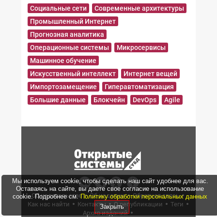
Социальные сети
Современные архитектуры
Промышленный Интернет
Прогнозная аналитика
Операционные системы
Микросервисы
Машинное обучение
Искусственный интеллект
Интернет вещей
Импортозамещение
Гиперавтоматизация
Большие данные
Блокчейн
DevOps
Agile
Мы используем cookie, чтобы сделать наш сайт удобнее для вас.
Оставаясь на сайте, вы даете свое согласие на использование
Об издательстве
Об издании
Обратная связь
cookie. Подробнее см.
Политику обработки персональных данных
Как нас найти
Контакты
О републикации
Теги
Закрыть
Архив изданий