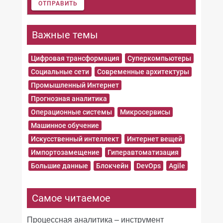
ОТПРАВИТЬ
Важные темы
Цифровая трансформация
Суперкомпьютеры
Социальные сети
Современные архитектуры
Промышленный Интернет
Прогнозная аналитика
Операционные системы
Микросервисы
Машинное обучение
Искусственный интеллект
Интернет вещей
Импортозамещение
Гиперавтоматизация
Большие данные
Блокчейн
DevOps
Agile
Самое читаемое
Процессная аналитика – инструмент