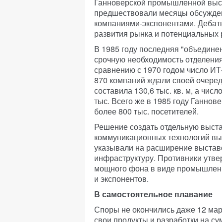
Ганноверской промышленной выст
предшествовали месяцы обсужден
компаниями-экспонентами. Дебат
развития рынка и потенциальных 
В 1985 году последняя "объедине
срочную необходимость отделения
сравнению с 1970 годом число ИТ-
870 компаний ждали своей очеред
составила 130,6 тыс. кв. м, а чис
тыс. Всего же в 1985 году Ганнов
более 800 тыс. посетителей.
Решение создать отдельную выст
коммуникационных технологий вы
указывали на расширение выстав
инфраструктуру. Противники утве
мощного фона в виде промышленно
и экспонентов.
В самостоятельное плавание
Споры не окончились даже 12 мар
свои продукты и разработки на су