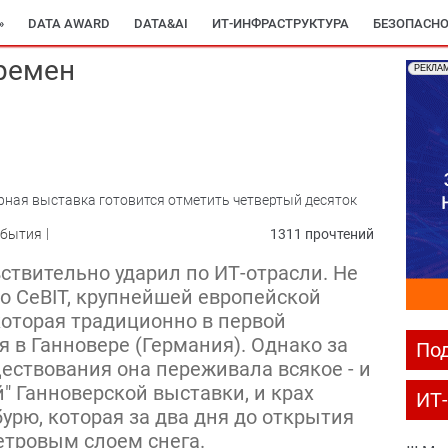
»
DATA AWARD
DATA&AI
ИТ-ИНФРАСТРУКТУРА
БЕЗОПАСНО
ремен
РЕКЛА
ная выставка готовится отметить четвертый десяток
обытия
1311 прочтений
ствительно ударил по ИТ-отрасли. Не
о CeBIT, крупнейшей европейской
оторая традиционно в первой
 в Ганновере (Германия). Однако за
Под
ществования она переживала всякое - и
" Ганноверской выставки, и крах
ИТ
 бурю, которая за два дня до открытия
етровым слоем снега.