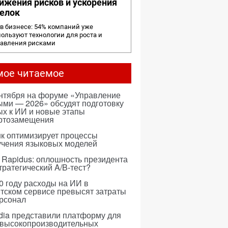
ижения рисков и ускорения
елок
в бизнесе: 54% компаний уже
ользуют технологии для роста и
равления рисками
мое читаемое
ентября на форуме «Управление
ми — 2026» обсудят подготовку
х к ИИ и новые этапы
ртозамещения
к оптимизирует процессы
учения языковых моделей
 Rapidus: оплошность президента
тратегический A/B-тест?
0 году расходы на ИИ в
тском сервисе превысят затраты
ерсонал
dia представили платформу для
 высокопроизводительных