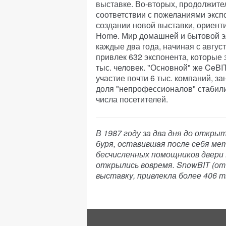
выставке. Во-вторых, продолжите
соответствии с пожеланиями экспо
создании новой выставки, ориент
Home. Мир домашней и бытовой эл
каждые два года, начиная с авгус
привлек 632 экспонента, которые з
тыс. человек. "Основной" же CeBI
участие почти 6 тыс. компаний, з
доля "непрофессионалов" стабил
числа посетителей.
В 1987 году за два дня до откры
буря, оставившая после себя ме
бесчисленных помощников двери
открылись вовремя. SnowBIT (от а
выставку, привлекла более 406 