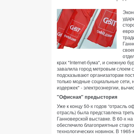
Экон
удар
стор
евро
трад
Ганн
свое
отде
крах "Internet-бума", и снежную б
завалила город метровым слоем 
подсказывают организаторам поста
только модные социальные сети, 
издержек" - электроэнергии, выч
"Офисная" предыстория
Уже к концу 50-х годов “отрасль о
отрасль) была представлена треть
Ганноверской выставке. В 60-х на
обеспечило благоприятные старт
технологических новинок. В 1965