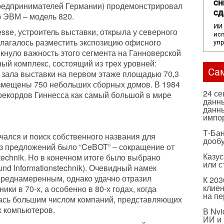
сн
предпринимателей Германии) продемонстрировал
сд
 ЭВМ – модель 820.
ИИ 
sse, устроитель выставки, открыла у северного
исп
лагалось разместить экспозицию офисного
уп
кнуло важность этого сегмента на Ганноверской
ый комплекс, состоящий из трех уровней:
Са
, зала выставки на первом этаже площадью 70,3
размещены 750 небольших сборных домов. В 1984
24 с
 рекордов Гиннесса как самый большой в мире
данны
данны
импо
Т-Бан
чался и поиск собственного названия для
дооб
из предложений было “CeBOT” – сокращение от
Казус
stechnik. Но в конечном итоге было выбрано
или с
und Informationstechnik). Очевидный намек
епреднамеренным, однако удачно отразил
К 203
клиен
ки в 70-х, а особенно в 80-х годах, когда
на п
ась большим числом компаний, представляющих
х компьютеров.
В Nvi
ИИ и