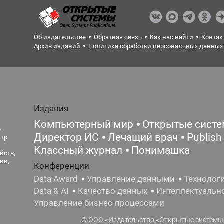
Об издательстве
Обратная связь
Как нас найти
Контак
Архив изданий
Политика обработки персональных данных
Издания
Компьютерный мир
Открытые сист
е
Директор ИС
Лечащий врач
Publish
ктр
Классный журнал
Понимашка
йств,
ии,
Конференции
Data Award
Управление данными
Технолог
Data & AI
Качество данных
Интеллектуальн
Управление бизнес-процессами
© ООО «Издательство «Открытые системы»