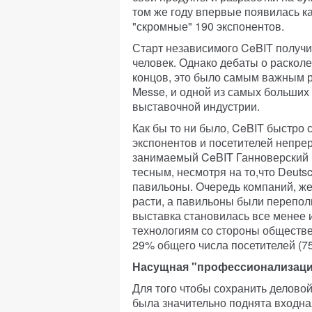
том же году впервые появилась к
"скромные" 190 экспонентов.
Старт независимого CeBIT получи
человек. Однако дебаты о расколе
концов, это было самым важным 
Messe, и одной из самых больши
выставочной индустрии.
Как бы то ни было, CeBIT быстро
экспонентов и посетителей непре
занимаемый CeBIT Ганноверский 
тесным, несмотря на то,что Deut
павильоны. Очередь компаний, же
расти, а павильоны были перепол
выставка становилась все менее и
технологиям со стороны обществе
29% общего числа посетителей (75
Насущная "профессионализаци
Для того чтобы сохранить деловой
была значительно поднята входна