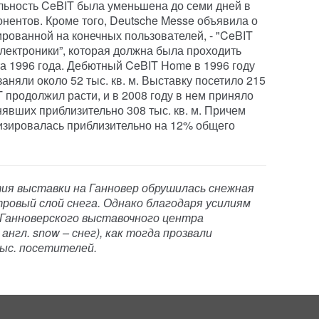
льность CeBIT была уменьшена до семи дней в
нентов. Кроме того, Deutsche Messe объявила о
ированной на конечных пользователей, - "CeBIT
ектроники”, которая должна была проходить
та 1996 года. Дебютный CeBIT Home в 1996 году
аняли около 52 тыс. кв. м. Выставку посетило 215
T продолжил расти, и в 2008 году в нем приняло
анявших приблизительно 308 тыс. кв. м. Причем
изировалась приблизительно на 12% общего
тия выставки на Ганновер обрушилась снежная
тровый слой снега. Однако благодаря усилиям
 Ганноверского выставочного центра
нгл. snow – снег), как тогда прозвали
тыс. посетителей.