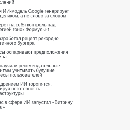
слений
я ИИ-модель Google генерирует
 целиком, а не слово за словом
рет на себя контроль над
егией гонок Формулы-1
азработал рецепт рекордно
гичного бургера
усы оспаривают предположения
ина
 научили рекомендательные
ритмы учитывать будущие
ресы пользователей
едрением ИИ торопятся,
ируя неготовность
аструктуры
с в сфере ИИ запустил «Витрину
ов»