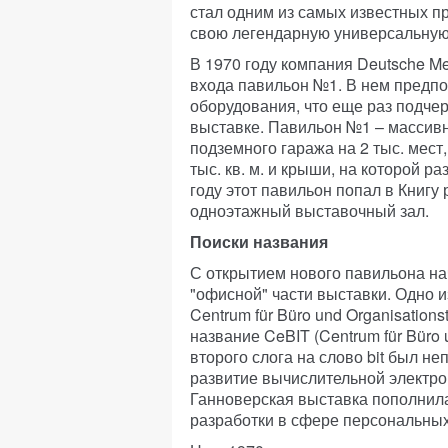
стал одним из самых известных 
свою легендарную универсальную
В 1970 году компания Deutsche Me
входа павильон №1. В нем предпо
оборудования, что еще раз подчер
выставке. Павильон №1 – массивн
подземного гаража на 2 тыс. мест
тыс. кв. м. и крыши, на которой 
году этот павильон попал в Книгу
одноэтажный выставочный зал.
Поиски названия
С открытием нового павильона на
"офисной" части выставки. Одно 
Centrum für Büro und Organisation
название CeBIT (Centrum für Büro 
второго слога на слово bit был н
развитие вычислительной электрони
Ганноверская выставка пополнил
разработки в сфере персональны