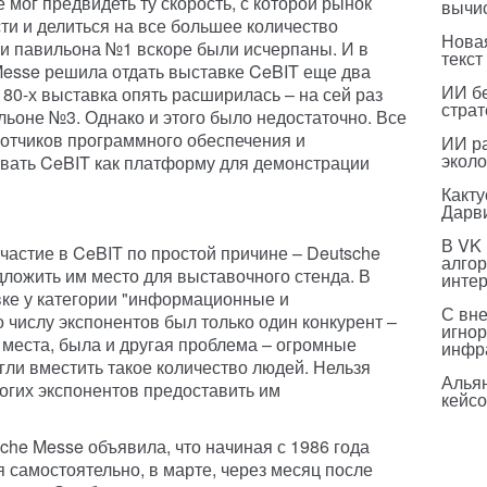
е мог предвидеть ту скорость, с которой рынок
вычи
ти и делиться на все большее количество
Нова
и павильона №1 вскоре были исчерпаны. И в
текст
Messe решила отдать выставке CeBIT еще два
ИИ бе
 80-х выставка опять расширилась – на сей раз
страт
льоне №3. Однако и этого было недостаточно. Все
отчиков программного обеспечения и
ИИ р
эколо
овать CeBIT как платформу для демонстрации
Какт
Дарв
В VK
частие в CeBIT по простой причине – Deutsche
алго
ложить им место для выставочного стенда. В
инте
вке у категории "информационные и
С вн
 числу экспонентов был только один конкурент –
игнор
 места, была и другая проблема – огромные
инфр
гли вместить такое количество людей. Нельзя
Альян
огих экспонентов предоставить им
кейс
che Messe объявила, что начиная с 1986 года
 самостоятельно, в марте, через месяц после