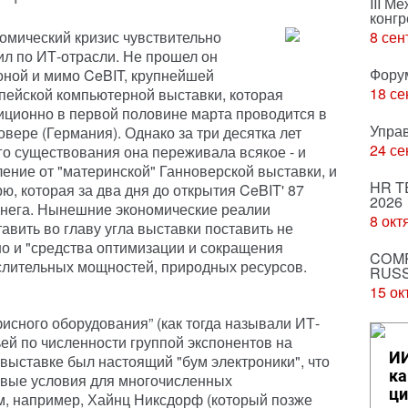
III М
конгр
омический кризис чувствительно
8 сен
ил по ИТ-отрасли. Не прошел он
Фору
оной и мимо CeBIT, крупнейшей
18 се
пейской компьютерной выставки, которая
иционно в первой половине марта проводится в
Упра
овере (Германия). Однако за три десятка лет
24 се
го существования она переживала всякое - и
ление от "материнской" Ганноверской выставки, и
HR T
урю, которая за два дня до открытия CeBIT' 87
2026
снега. Нынешние экономические реалии
8 окт
вить во главу угла выставки поставить не
но и "средства оптимизации и сокращения
COMP
ислительных мощностей, природных ресурсов.
RUSS
15 ок
фисного оборудования” (как тогда называли ИТ-
ей по численности группой экспонентов на
ИИ
 выставке был настоящий "бум электроники", что
ка
овые условия для многочисленных
ци
-м, например, Хайнц Никсдорф (который позже