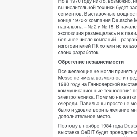
Но в 1970 году никто, возможно, н
вычислительной техники будет рас
сегментов. Выставочные мощност
конце 1970-х компания Deutsche 
павильона – № 2 и № 18. В начале
экспозиция размещалась и в пави
большее число компаний – разраб
изготовителей ПК хотели использ
своих разработок.
Обретение независимости
Все желающие не могли принять у
Messe не имела возможности пред
1980 году на Ганноверской выста
коммуникационные технологии" по
электротехника. Помимо нехватки
очереди. Павильоны просто не мо
было и удовлетворить желание мн
дополнительное место.
Поэтому в ноябре 1984 года Deuts
выставка CeBIT будет проводиться