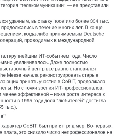
атегория "телекоммуникации" — ее представили
лся удачным, выставку посетило более 334 тыс.
 продолжались в течение многих лет. В конце
решением, когда-либо принимаемым Deutsche
х операций, проводимых в международной
 стал крупнейшим ИТ-событием года. Число
рывно увеличивалось. Даже полностью
выставочный центр все равно становился
sche Messe начала реконструировать старые
лающих принять участие в CeBIT, продолжала
нены. Но с точки зрения ИТ-профессионалов,
 менее эффективной – из-за роста интереса к
нности в 1995 году доля "любителей" достигла
5 тыс.).
я"
 характер CeBIT, был принят ряд мер. Во-первых,
я плата, это снизило число непрофессионалов на