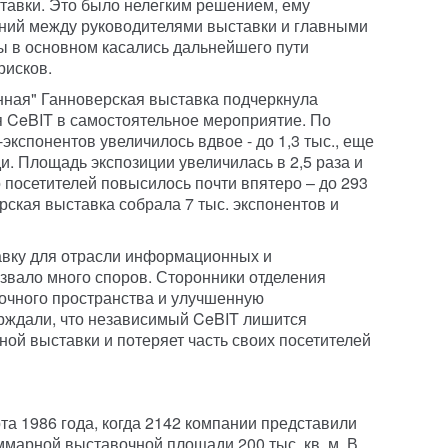
авки. Это было нелегким решением, ему
ий между руководителями выставки и главными
ы в основном касались дальнейшего пути
рисков.
нная" Ганноверская выставка подчеркнула
 CeBIT в самостоятельное мероприятие. По
экспонентов увеличилось вдвое - до 1,3 тыс., еще
и. Площадь экспозиции увеличилась в 2,5 раза и
ло посетителей повысилось почти впятеро – до 293
ерская выставка собрала 7 тыс. экспонентов и
авку для отрасли информационных и
звало много споров. Сторонники отделения
очного пространства и улучшенную
рждали, что независимый CeBIT лишится
й выставки и потеряет часть своих посетителей
та 1986 года, когда 2142 компании представили
ммарной выставочной площади 200 тыс. кв. м. В