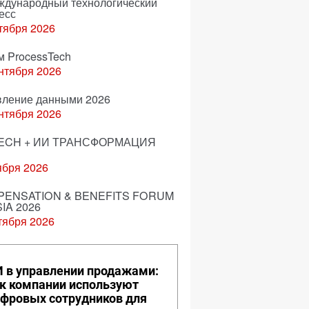
еждународный технологический
есс
тября 2026
м ProcessTech
нтября 2026
вление данными 2026
нтября 2026
ECH + ИИ ТРАНСФОРМАЦИЯ
ября 2026
ENSATION & BENEFITS FORUM
IA 2026
тября 2026
 в управлении продажами:
к компании используют
фровых сотрудников для