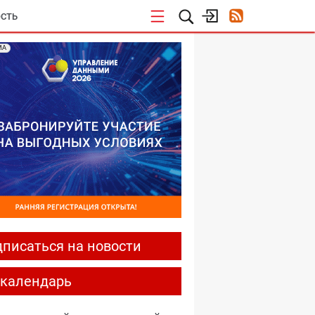
СТЬ
МА
писаться на новости
-календарь