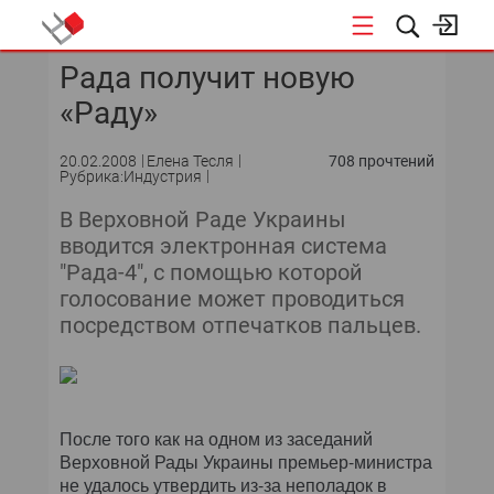
Рада получит новую
КОНФЕРЕНЦИИ
«Раду»
«ОТКРЫТЫЕ СИСТЕМЫ»
20.02.2008
Елена Тесля
708 прочтений
Рубрика:Индустрия
DATA AWARD
В Верховной Раде Украины
DATA&AI
вводится электронная система
"Рада-4", с помощью которой
ИТ-ИНФРАСТРУКТУРА
голосование может проводиться
посредством отпечатков пальцев.
БЕЗОПАСНОСТЬ
АВТОМАТИЗАЦИЯ
После того как на одном из заседаний
ДИРЕКТОР ИС
Верховной Рады Украины премьер-министра
не удалось утвердить из-за неполадок в