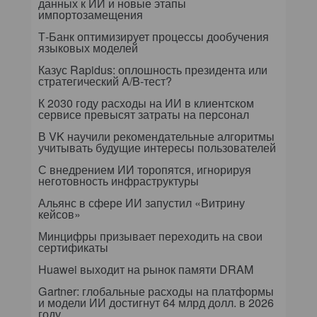
данных к ИИ и новые этапы
импортозамещения
Т-Банк оптимизирует процессы дообучения
языковых моделей
Казус Rapidus: оплошность президента или
стратегический A/B-тест?
К 2030 году расходы на ИИ в клиентском
сервисе превысят затраты на персонал
В VK научили рекомендательные алгоритмы
учитывать будущие интересы пользователей
С внедрением ИИ торопятся, игнорируя
неготовность инфраструктуры
Альянс в сфере ИИ запустил «Витрину
кейсов»
Минцифры призывает переходить на свои
сертификаты
Huawei выходит на рынок памяти DRAM
Gartner: глобальные расходы на платформы
и модели ИИ достигнут 64 млрд долл. в 2026
году