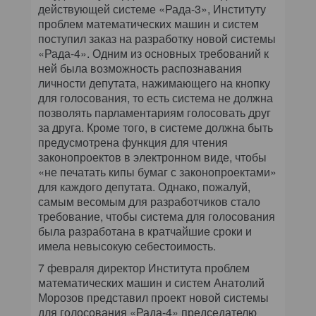
КОМПЬЮТЕРНЫЙ МИР
действующей системе «Рада-3», Институту
проблем математических машин и систем
поступил заказ на разработку новой системы
ИТ В ЗДРАВООХРАНЕНИИ
«Рада-4». Одним из основных требований к
ней была возможность распознавания
ПАРТНЕРСКИЕ ПРОЕКТЫ
личности депутата, нажимающего на кнопку
для голосования, то есть система не должна
ИТ-КАЛЕНДАРЬ
позволять парламентариям голосовать друг
за друга. Кроме того, в системе должна быть
ЭКСПЕРТИЗА
предусмотрена функция для чтения
законопроектов в электронном виде, чтобы
«не печатать кипы бумаг с законопроектами»
ПРЕСС-РЕЛИЗЫ
для каждого депутата. Однако, пожалуй,
самым весомым для разработчиков стало
АРХИВ ЖУРНАЛОВ
требование, чтобы система для голосования
была разработана в кратчайшие сроки и
ПОДПИСКА
имела невысокую себестоимость.
7 февраля директор Института проблем
математических машин и систем Анатолий
Морозов представил проект новой системы
для голосования «Рада-4» председателю