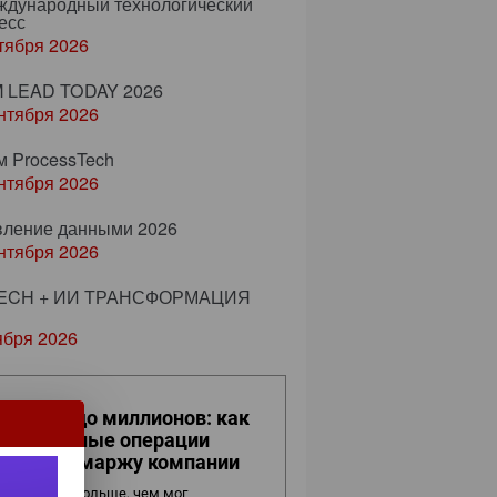
еждународный технологический
есс
тября 2026
 LEAD TODAY 2026
нтября 2026
м ProcessTech
нтября 2026
вление данными 2026
нтября 2026
ECH + ИИ ТРАНСФОРМАЦИЯ
ября 2026
 кликов до миллионов: как
вседневные операции
ияют на маржу компании
нес видит больше, чем мог