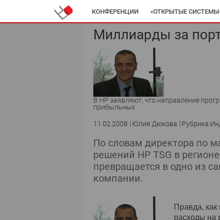
КОНФЕРЕНЦИИ
«ОТКРЫТЫЕ СИСТЕМЫ
Миллиарды за пор
В HP заявляют, что направление прог
прибыльных
11.02.2008
Юлия Дюкова
Рубрика:Ин
По словам директора по м
решений НР TSG в регионе
превращается в одно из 
компании.
Правда, как
расходы на 