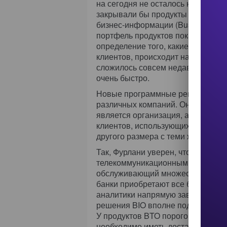
на сегодня не осталось ни одного 
закрывали бы продукты и услуги 
бизнес-информации (Business Info
портфель продуктов пока достаточ
определение того, какие продукты
клиентов, происходит на наших гл
сложилось совсем недавно, и ин
очень быстро.
Новые программные решения HP п
различных компаний. Он отметил, 
является организация, а в том, в 
клиентов, использующих наши техн
другого размера с теми же потреб
Так, Фурлани уверен, что решения
телекоммуникационным компаниям.
обслуживающий множество мелких 
банки приобретают все более слож
аналитики напрямую зависит лояль
решения BIO вполне подойдут ком
У продуктов BTO пороговая велич
необходимо иметь достаточно сл