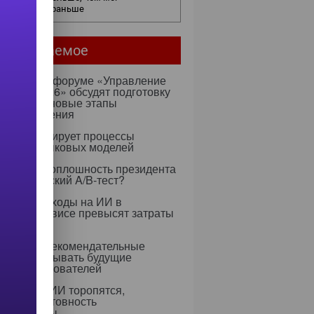
едположить раньше
мое читаемое
ентября на форуме «Управление
ми — 2026» обсудят подготовку
х к ИИ и новые этапы
ртозамещения
к оптимизирует процессы
учения языковых моделей
 Rapidus: оплошность президента
тратегический A/B-тест?
0 году расходы на ИИ в
тском сервисе превысят затраты
ерсонал
 научили рекомендательные
ритмы учитывать будущие
ресы пользователей
едрением ИИ торопятся,
ируя неготовность
аструктуры