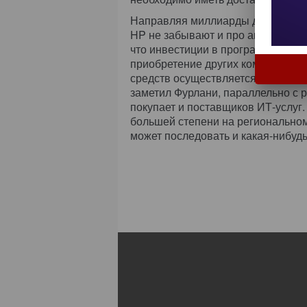
Направляя миллиарды долларов н
HP не забывают и про аппаратное
что инвестиции в программное об
приобретение других компаний, в
средств осуществляется преимуще
заметил Фурлани, параллельно с
покупает и поставщиков ИТ-услуг.
большей степени на региональном 
может последовать и какая-нибуд