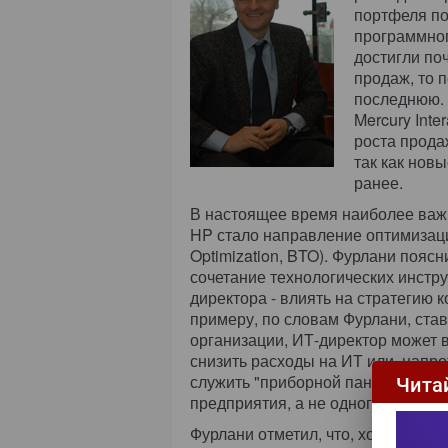
портфеля п
программног
достигли поч
продаж, то 
последнюю. 
Mercury Int
роста прода
так как нов
ранее.
В настоящее время наиболее важ
HP стало направление оптимизаци
Optimization, BTO). Фурлани пояс
сочетание технологических инстру
директора - влиять на стратегию 
примеру, по словам Фурлани, став
организации, ИТ-директор может 
снизить расходы на ИТ или, напро
служить "приборной панелью", по
Чита
предприятия, а не одного отдела.
Фурлани отметил, что, хотя HP п