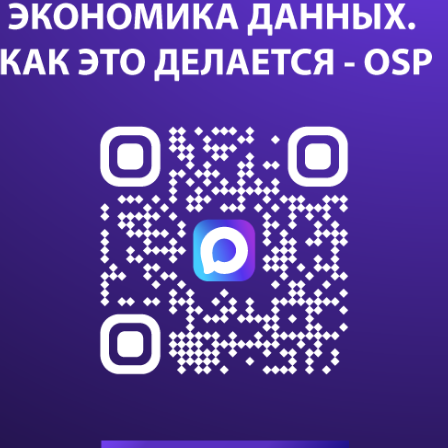
аспекта в области бизнес-технологий, который не
пр
HP. Иначе обстоят дела в сфере оптимизации
rmation Optimization, BIO). Соответствующий
но ограничен; сегментация данного рынка, как и
Са
 будут лучше всего удовлетворять требованиям
азах. Как подчеркнул Фурлани, понятие BIO
24 с
данны
струменты бизнес-аналитики эволюционируют
данны
импо
одходят, по утверждению Фурлани, для самых
Т-Бан
что главный вопрос не в том, насколько крупной
дооб
какой сфере деятельности она занята: "Один из
Казус
ологии BIO, - это Wal-Mart… Но есть и компании
или с
ностями".
К 203
 BIO будут полезны всем без исключения
клиен
на п
 Еще один типичный заказчик - банк,
клиентов. Фурлани рассказал, что сегодня такие
В VK
ные решения HP BIO, так как от уровня бизнес-
алго
инте
ность их клиентов. Он добавил также, что
паниям с численностью персонала 100 человек.
С вн
ина выше, ведь для их использования
игнор
инфр
ожную ИТ-инфраструктуру.