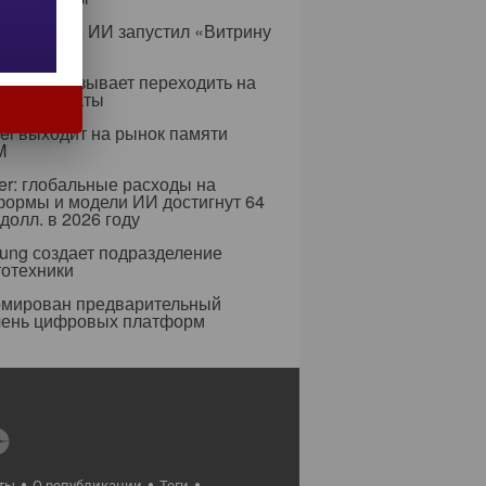
с в сфере ИИ запустил «Витрину
ов»
ифры призывает переходить на
 сертификаты
i выходит на рынок памяти
M
er: глобальные расходы на
формы и модели ИИ достигнут 64
долл. в 2026 году
ung создает подразделение
тотехники
мирован предварительный
чень цифровых платформ
ты
О републикации
Теги