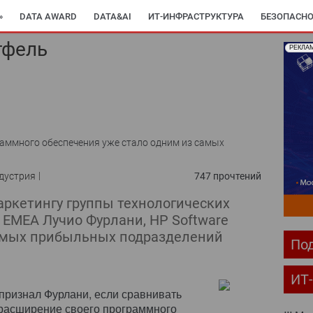
»
DATA AWARD
DATA&AI
ИТ-ИНФРАСТРУКТУРА
БЕЗОПАСНО
тфель
РЕКЛА
раммного обеспечения уже стало одним из самых
дустрия
747 прочтений
аркетингу группы технологических
 EMEA Лучио Фурлани, HP Software
самых прибыльных подразделений
Под
ИТ
 признал Фурлани, если сравнивать
расширение своего программного