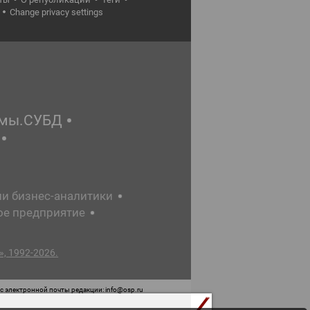
Change privacy settings
емы.СУБД
ии бизнес-аналитики
ое предприятие
, 1992-2026.
 электронной почты редакции: info@osp.ru
 от 05 июня 2015 г. выдано Роскомнадзором.