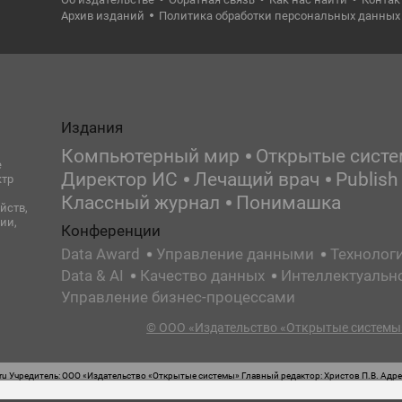
Архив изданий
Политика обработки персональных данных
Издания
Компьютерный мир
Открытые сист
е
Директор ИС
Лечащий врач
Publish
ктр
Классный журнал
Понимашка
йств,
ии,
Конференции
Data Award
Управление данными
Технолог
Data & AI
Качество данных
Интеллектуальн
Управление бизнес-процессами
© ООО «Издательство «Открытые системы»
 Учредитель: ООО «Издательство «Открытые системы» Главный редактор: Христов П.В. Адрес
стная маркировка: 12+ Свидетельство о регистрации СМИ сетевого издания Эл.№ ФС77-62008