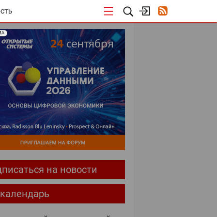
СТЬ
МА
писаться на новости
-календарь