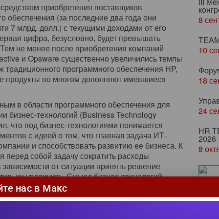
III М
осредством приобретения поставщиков
конгр
о обеспечения (за последние два года они
8 сен
ти 7 млрд. долл.) с текущими доходами от его
первая цифра, безусловно, будет превышать
TEAM
Тем не менее после приобретения компаний
10 се
eractive и Opsware существенно увеличились темпы
ж традиционного программного обеспечения HP,
Фору
ые продукты во многом дополняют имевшиеся
18 се
Упра
ным в области программного обеспечения для
24 се
и бизнес-технологий (Business Technology
нил, что под бизнес-технологиями понимается
HR T
ментов с идеей о том, что главная задача ИТ-
2026
компании и способствовать развитию ее бизнеса. К
8 окт
я перед собой задачу сократить расходы
в зависимости от ситуации принять решение
тив, их увеличить. Смысл бизнес-технологий -
От
могающей ИТ-директору управлять на уровне
йте нас в Макс
по
вл
родолжает активно расширять направление BTO,
Биз