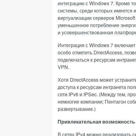
интеграцию с Windows 7. Кроме т
системы, среди которых имеется 
виртуализации серверов Microsoft 
уменьшенное потребление энерги
и усовершенствованная платформа W
Интеграция с Windows 7 включает
особо отметить DirectAccess, по
подключаться к ресурсам интране
VPN.
Хотя DirectAccess может устрани
доступа к ресурсам интранета по
сети IPv6 и IPSec. (Между тем, пр
немногие компании; Пентагон соби
развертывание.)
Привлекательная возможность
В сетях IPv4 можно реализовать с