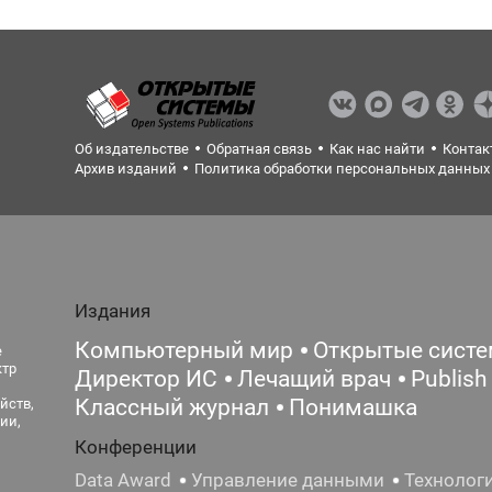
Об издательстве
Обратная связь
Как нас найти
Контак
Архив изданий
Политика обработки персональных данных
Издания
Компьютерный мир
Открытые сист
е
ктр
Директор ИС
Лечащий врач
Publish
Классный журнал
Понимашка
йств,
ии,
Конференции
Data Award
Управление данными
Технолог