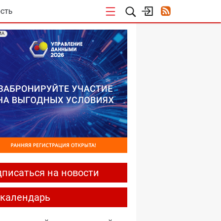
СТЬ
МА
писаться на новости
-календарь