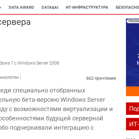
»
DATA AWARD
DATA&AI
ИТ-ИНФРАСТРУКТУРА
БЕЗОПАСНО
сервера
РЕКЛА
dows 7 с Windows Server 2008
ехнологии
662 прочтения
реди специально отобранных
льную бета-версию Windows Server
Под
ряду с возможностями виртуализации и
особенностями будущей серверной
ИТ
обо подчеркивали интеграцию с