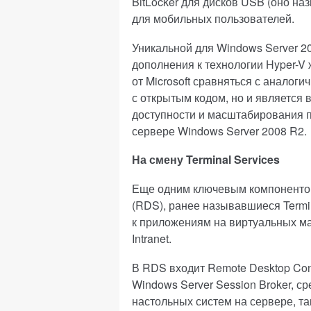
BitLocker для дисков USB (оно наз
для мобильных пользователей.
Уникальной для Windows Server 20
дополнения к технологии Hyper-V
от Microsoft сравняться с анало
с открытым кодом, но и являетс
доступности и масштабирования под
сервере Windows Server 2008 R2.
На смену Terminal Services
Еще одним ключевым компонентом
(RDS), ранее называвшиеся Termi
к приложениям на виртуальных м
Intranet.
В RDS входит Remote Desktop Co
Windows Server Session Broker, с
настольных систем на сервере, та