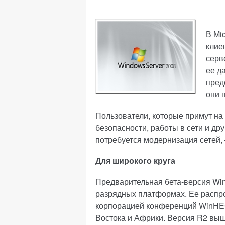
В Mi
клие
серв
ее д
пред
они 
Пользователи, которые примут на
безопасности, работы в сети и др
потребуется модернизация сетей,
Для широкого круга
Предварительная бета-версия Wind
разрядных платформах. Ее распр
корпорацией конференций WinHEC
Востока и Африки. Версия R2 выш