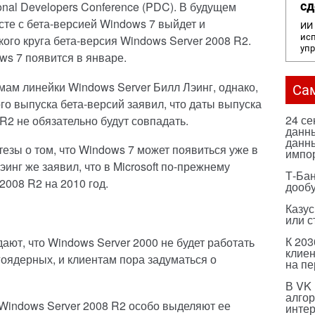
nal Developers Conference (PDC). В будущем
сд
месте с бета-версией Windows 7 выйдет и
ИИ 
исп
ого круга бета-версия Windows Server 2008 R2.
уп
ws 7 появится в январе.
емам линейки Windows Server Билл Лэинг, однако,
Са
го выпуска бета-версий заявил, что даты выпуска
24 с
R2 не обязательно будут совпадать.
данны
данны
езы о том, что Windows 7 может появиться уже в
импо
эинг же заявил, что в Microsoft по-прежнему
Т-Бан
2008 R2 на 2010 год.
дооб
Казус
или с
К 203
дают, что Windows Server 2000 не будет работать
клиен
оядерных, и клиентам пора задуматься о
на п
В VK
алго
Windows Server 2008 R2 особо выделяют ее
инте