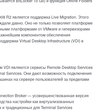
ывается BitLocker To Go) и функция Offline Folders
08 R2 является поддержка Live Migration. Этого
 ждали давно. Оно не только позволяет платформе
гичными платформами от VMware и гипервизорами
я важнейшим компонентом обеспечения
держки Virtual Desktop Infrastructure (VDI) в
 VDI являются сервисы Remote Desktop Services
nal Services. Они дают возможность подключения
ашинах на сервере пользователей за пределами
nnection Broker — усовершенствованная версия
редства настройки как виртуализованных
к и традиционных для Terminal Services