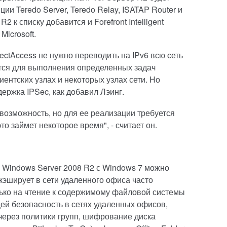
ии Teredo Server, Teredo Relay, ISATAP Router и
2 к списку добавится и Forefront Intelligent
Microsoft.
rectAccess не нужно переводить на IPv6 всю сеть
тся для выполнения определенных задач
иентских узлах и некоторых узлах сети. Но
ержка IPSec, как добавил Лэинг.
возможность, но для ее реализации требуется
то займет некоторое время", - считает он.
 Windows Server 2008 R2 с Windows 7 можно
 кэширует в сети удаленного офиса часто
ько на чтение к содержимому файловой системы
щей безопасность в сетях удаленных офисов,
ерез политики групп, шифрование диска