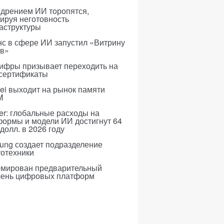
едрением ИИ торопятся,
ируя неготовность
аструктуры
с в сфере ИИ запустил «Витрину
ов»
ифры призывает переходить на
 сертификаты
i выходит на рынок памяти
M
er: глобальные расходы на
формы и модели ИИ достигнут 64
долл. в 2026 году
ung создает подразделение
тотехники
мирован предварительный
чень цифровых платформ