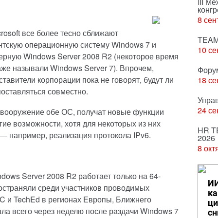
III М
конгр
8 сен
crosoft все более тесно сближают
TEAM
нтскую операционную систему Windows 7 и
10 се
ерную Windows Server 2008 R2 (некоторое время
аже называли Windows Server 7). Впрочем,
Фору
ставители корпорации пока не говорят, будут ли
18 се
поставляться совместно.
Упра
24 се
 вооружение обе ОС, получат новые функции
угие возможности, хотя для некоторых из них
HR T
 — например, реализация протокола IPv6.
2026
8 окт
ows Server 2008 R2 работает только на 64-
ИИ
остраняли среди участников проводимых
ка
 и TechEd в регионах Европы, Ближнего
ци
ла всего через неделю после раздачи Windows 7
сн