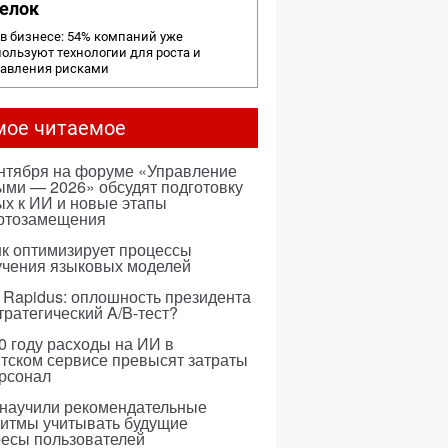
елок
в бизнесе: 54% компаний уже
ользуют технологии для роста и
равления рисками
мое читаемое
ентября на форуме «Управление
ми — 2026» обсудят подготовку
х к ИИ и новые этапы
ртозамещения
к оптимизирует процессы
учения языковых моделей
 Rapidus: оплошность президента
тратегический A/B-тест?
0 году расходы на ИИ в
тском сервисе превысят затраты
ерсонал
 научили рекомендательные
ритмы учитывать будущие
ресы пользователей