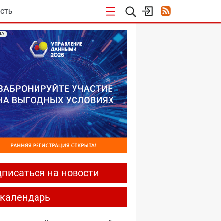
СТЬ
МА
писаться на новости
-календарь