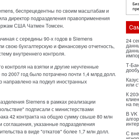
Биз
пр
iemens, беспрецедентны по своим масштабам и
етила директор подразделения правоприменения
иржам США Чатмен Томсен.
Са
чиная с середины 90-х годов в Siemens
24 с
данны
и свою бухгалтерскую и финансовую отчетность,
данны
тему внутреннего контроля.
импо
Т-Бан
о контроля на взятки и другие неучтенные
дооб
 по 2007 год было потрачено почти 1,4 млрд долл.
Казус
ло направлено на подкуп иностранных
или с
К 203
клиен
дразделения Siemens в рамках реализации
на п
ольствие" подписали с министерствами
В VK
рака 42 контракта на общую сумму свыше 80 млн
алго
инте
ти соглашения, указанные подразделения
тельства в виде "откатов" более 1,7 млн долл.
С вн
игнор