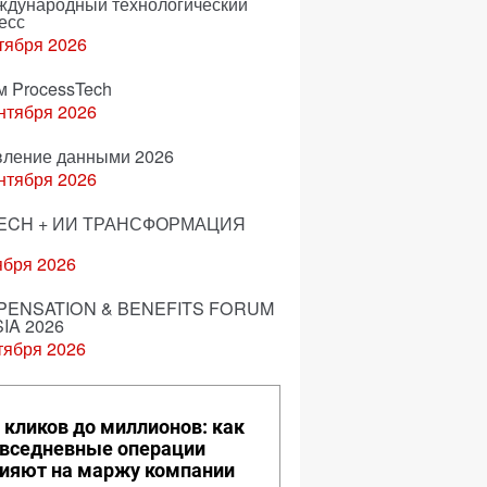
еждународный технологический
есс
тября 2026
м ProcessTech
нтября 2026
вление данными 2026
нтября 2026
ECH + ИИ ТРАНСФОРМАЦИЯ
ября 2026
ENSATION & BENEFITS FORUM
IA 2026
тября 2026
 кликов до миллионов: как
вседневные операции
ияют на маржу компании