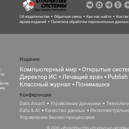
Об издательстве
Обратная связь
Как нас найти
Контак
Архив изданий
Политика обработки персональных данных
Издания
Компьютерный мир
Открытые сист
е
ктр
Директор ИС
Лечащий врач
Publish
Классный журнал
Понимашка
йств,
ии,
Конференции
Data Award
Управление данными
Технолог
Data & AI
Качество данных
Интеллектуальн
Управление бизнес-процессами
© ООО «Издательство «Открытые системы»