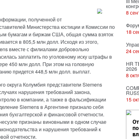
III М
конгр
8 сен
нформации, полученной от
Фору
ставителей Министерства юстиции и Комиссии по
18 се
ым бумагам и биржам США, общая сумма взяток
ивается в 805,5 млн долл. Исходя из этого,
Упра
ens вместе с филиалами добровольно
24 се
асилась заплатить по уголовному иску штрафы в
HR T
ере 450 млн долл. При этом на головную
2026
анию придется 448,5 млн долл. выплат.
8 окт
го округа Колумбия представители Siemens
COMP
случаях нарушения требований закона,
RUSS
нтролю в компании, а также в фальсификации
15 ок
зделение Siemens в Аргентине признало себя
ия бухгалтерской и финансовой отчетности.
несуэле признаны виновными в одном случае
От
по
аконодательства и нарушения требований к
вл
вой отчетности.