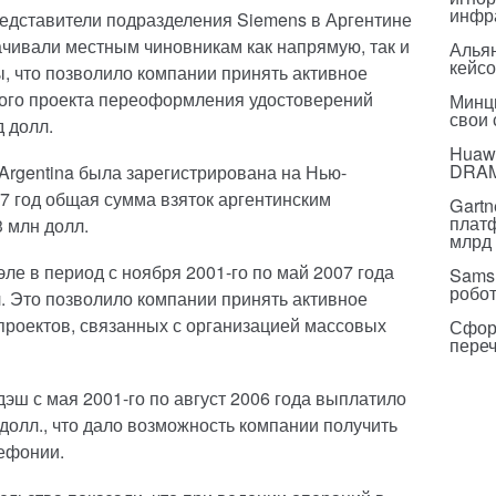
инфр
представители подразделения Siemens в Аргентине
чивали местным чиновникам как напрямую, так и
Альян
кейс
, что позволило компании принять активное
ного проекта переоформления удостоверений
Минц
свои
 долл.
Huawe
DRA
 Argentina была зарегистрирована на Нью-
7 год общая сумма взяток аргентинским
Gartn
плат
 млн долл.
млрд 
ле в период с ноября 2001-го по май 2007 года
Sams
робо
л. Это позволило компании принять активное
 проектов, связанных с организацией массовых
Сфор
пере
эш с мая 2001-го по август 2006 года выплатило
 долл., что дало возможность компании получить
лефонии.