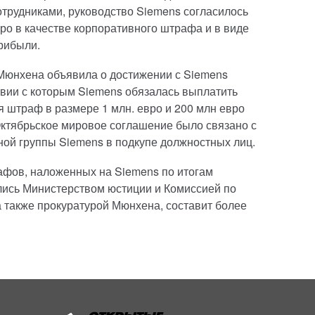
отрудниками, руководство Siemens согласилось
ро в качестве корпоративного штрафа и в виде
рибыли.
 Мюнхена объявила о достижении с Siemens
твии с которым Siemens обязалась выплатить
я штраф в размере 1 млн. евро и 200 млн евро
ктябрьское мировое соглашение было связано с
ой группы Siemens в подкупе должностных лиц.
афов, наложенных на Siemens по итогам
лись Министерством юстиции и Комиссией по
 также прокуратурой Мюнхена, составит более