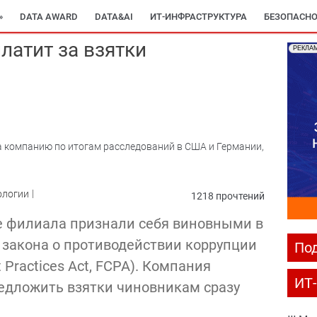
»
DATA AWARD
DATA&AI
ИТ-ИНФРАСТРУКТУРА
БЕЗОПАСНО
латит за взятки
РЕКЛА
 компанию по итогам расследований в США и Германии,
ологии
1218 прочтений
е филиала признали себя виновными в
закона о противодействии коррупции
Под
t Practices Act, FCPA). Компания
ИТ
едложить взятки чиновникам сразу