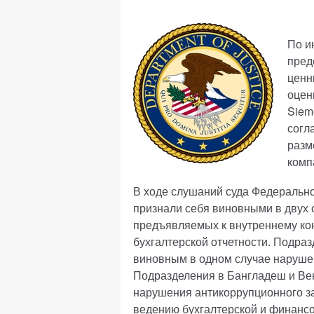
По и
пред
ценн
оцен
Siem
согл
разм
комп
В ходе слушаний суда Федерально
признали себя виновными в двух 
предъявляемых к внутреннему ко
бухгалтерской отчетности. Подра
виновным в одном случае нарушен
Подразделения в Бангладеш и Ве
нарушения антикоррупционного з
ведению бухгалтерской и финансо