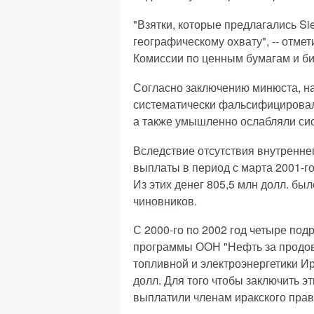
"Взятки, которые предлагались S
географическому охвату", -- отм
Комиссии по ценным бумагам и б
Согласно заключению минюста, на
систематически фальсифицировал
а также умышленно ослабляли сис
Вследствие отсутствия внутреннег
выплаты в период с марта 2001-го
Из этих денег 805,5 млн долл. бы
чиновников.
С 2000-го по 2002 год четыре по
программы ООН "Нефть за продов
топливной и электроэнергетики И
долл. Для того чтобы заключить э
выплатили членам иракского прави