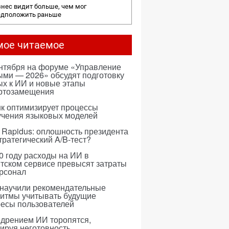
нес видит больше, чем мог
едположить раньше
мое читаемое
ентября на форуме «Управление
ми — 2026» обсудят подготовку
х к ИИ и новые этапы
ртозамещения
к оптимизирует процессы
учения языковых моделей
 Rapidus: оплошность президента
тратегический A/B-тест?
0 году расходы на ИИ в
тском сервисе превысят затраты
ерсонал
 научили рекомендательные
ритмы учитывать будущие
ресы пользователей
едрением ИИ торопятся,
ируя неготовность