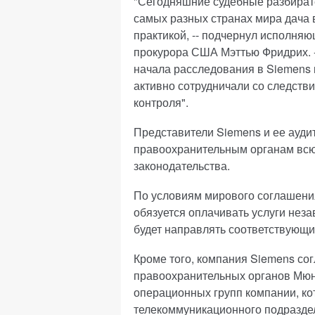
"Сегодняшние судебные разбирате
самых разных странах мира дача 
практикой, -- подчернул исполня
прокурора США Мэттью Фридрих. --
начала расследования в Siemens 
активно сотрудничали со следств
контроля".
Представители Siemens и ее ауди
правоохранительным органам вс
законодательства.
По условиям мирового соглашения
обязуется оплачивать услуги неза
будет направлять соответствующ
Кроме того, компания Siemens со
правоохранительных органов Мюн
операционных групп компании, ко
телекоммуникационного подразде