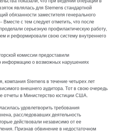
льства показали, что при ведении операций в
взяток являлась для Siemens стандартной
ющий обязанности заместителя генерального
 Вместе с тем следует отметить, что после
проделали серьезную профилактическую работу,
ием и реформировали свою систему внутреннего
торской комиссии предоставили
ю информацию о возможных нарушениях
, компания Siemens в течение четырех лет
висимого внешнего аудитора. Тот в свою очередь
ие отчеты в Министерство юстиции США.
гласилась удовлетворить требования
хена, расследовавших деятельность
торые действовали независимо от ее
ления. Признав обвинение в недостаточном