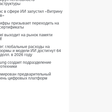
аструктуры
с в сфере ИИ запустил «Витрину
ов»
ифры призывает переходить на
 сертификаты
i выходит на рынок памяти
M
er: глобальные расходы на
формы и модели ИИ достигнут 64
долл. в 2026 году
ung создает подразделение
тотехники
мирован предварительный
чень цифровых платформ