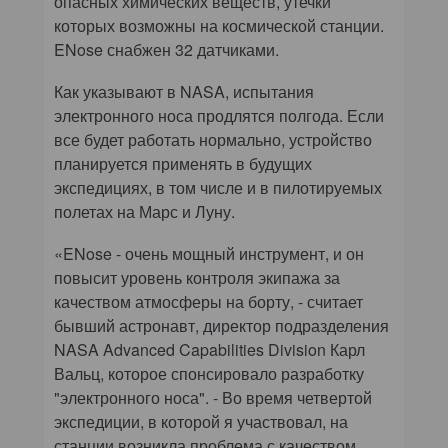
опасных химических веществ, утечки
которых возможны на космической станции.
ENose снабжен 32 датчиками.
Как указывают в NASA, испытания
электронного носа продлятся полгода. Если
все будет работать нормально, устройство
планируется применять в будущих
экспедициях, в том числе и в пилотируемых
полетах на Марс и Луну.
«ENose - очень мощный инструмент, и он
повысит уровень контроля экипажа за
качеством атмосферы на борту, - считает
бывший астронавт, директор подразделения
NASA Advanced Capabilities Division Карл
Вальц, которое спонсировало разработку
"электронного носа". - Во время четвертой
экспедиции, в которой я участвовал, на
станции возникла проблема с качеством