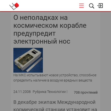
О неполадках на
КОНФЕРЕНЦИИ
космическом корабле
«ОТКРЫТЫЕ СИСТЕМЫ»
предупредит
электронный нос
DATA AWARD
DATA&AI
ИТ-ИНФРАСТРУКТУРА
На МКС испытывают новое устройство, способное
БЕЗОПАСНОСТЬ
определить наличие в воздухе вредных веществ
АВТОМАТИЗАЦИЯ
24.11.2008
Рубрика:Технологии
708 прочтений
ДИРЕКТОР ИС
В декабре экипаж Международной
космической станции установит на