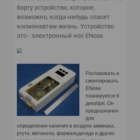
КОМПЬЮТЕРНЫЙ МИР
борту устройство, которое,
возможно, когда-нибудь спасет
ИТ В ЗДРАВООХРАНЕНИИ
космонавтам жизнь. Устройство
ПАРТНЕРСКИЕ ПРОЕКТЫ
это - электронный нос ENose.
ИТ-КАЛЕНДАРЬ
ЭКСПЕРТИЗА
Распаковать и
ПРЕСС-РЕЛИЗЫ
смонтировать
ENose
АРХИВ ЖУРНАЛОВ
планируется 9
декабря. Он
ПОДПИСКА
предназначен
для
определения наличия в воздухе аммиака,
ртути, метанола, формальдегида и других