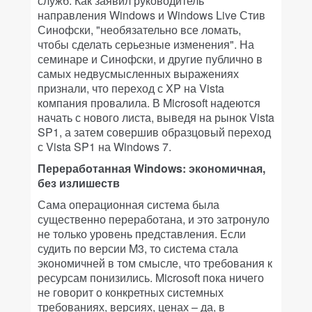
служб. Как заявил руководитель
направления Windows и Windows Live Стив
Синофски, "необязательно все ломать,
чтобы сделать серьезные изменения". На
семинаре и Синофски, и другие публично в
самых недвусмысленных выражениях
признали, что переход с XP на Vista
компания провалила. В Microsoft надеются
начать с нового листа, выведя на рынок Vista
SP1, а затем совершив образцовый переход
с Vista SP1 на Windows 7.
Переработанная Windows: экономичная,
без излишеств
Сама операционная система была
существенно переработана, и это затронуло
не только уровень представления. Если
судить по версии M3, то система стала
экономичней в том смысле, что требования к
ресурсам понизились. Microsoft пока ничего
не говорит о конкретных системных
требованиях, версиях, ценах – да, в