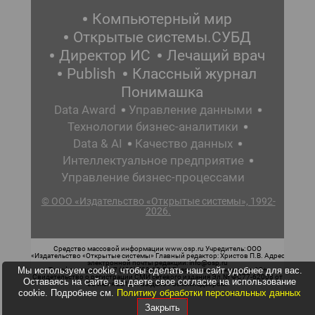
Компьютерный мир
Открытые системы.СУБД
Директор ИС
Лечащий врач
Publish
Классный журнал
Понимашка
Data Award
Управление данными
Технологии бизнес-аналитики
Data & AI
Качество данных
Интеллектуальное предприятие
Управление бизнес-процессами
© ООО «Издательство «Открытые системы», 1992-
2026.
Средство массовой информации www.osp.ru Учредитель: ООО
«Издательство «Открытые системы» Главный редактор: Христов П.В. Адрес
электронной почты редакции: info@osp.ru
Мы используем cookie, чтобы сделать наш сайт удобнее для вас.
Телефон редакции: 7 (499) 703-18-54 Возрастная маркировка: 12+
Свидетельство о регистрации СМИ сетевого издания Эл.№ ФС77-62008 от
Оставаясь на сайте, вы даете свое согласие на использование
05 июня 2015 г. выдано Роскомнадзором.
cookie. Подробнее см.
Политику обработки персональных данных
Закрыть