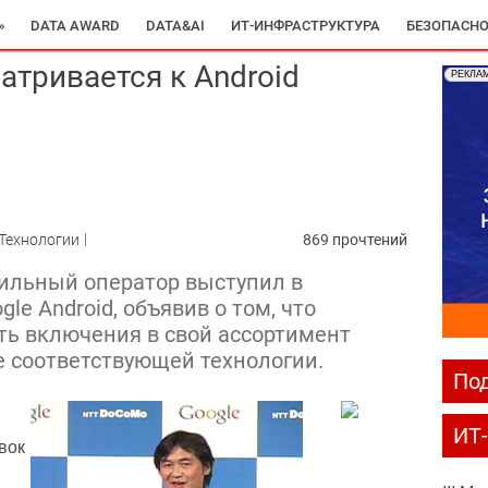
»
DATA AWARD
DATA&AI
ИТ-ИНФРАСТРУКТУРА
БЕЗОПАСНО
тривается к Android
РЕКЛА
Технологии
869 прочтений
ильный оператор выступил в
e Android, объявив о том, что
ь включения в свой ассортимент
е соответствующей технологии.
Под
ИТ
вок