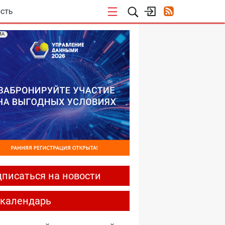
СТЬ
МА
писаться на новости
-календарь