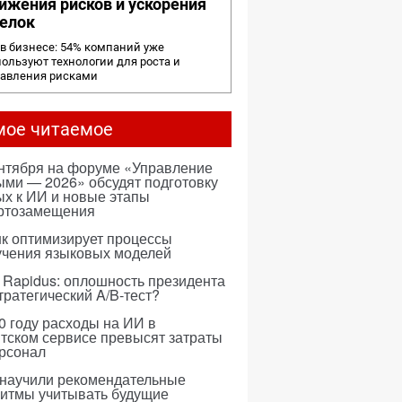
ижения рисков и ускорения
елок
в бизнесе: 54% компаний уже
ользуют технологии для роста и
равления рисками
мое читаемое
ентября на форуме «Управление
ми — 2026» обсудят подготовку
х к ИИ и новые этапы
ртозамещения
к оптимизирует процессы
учения языковых моделей
 Rapidus: оплошность президента
тратегический A/B-тест?
0 году расходы на ИИ в
тском сервисе превысят затраты
ерсонал
 научили рекомендательные
ритмы учитывать будущие