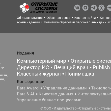
Об издательстве
Обратная связь
Как нас найти
Контак
Архив изданий
Политика обработки персональных данных
Издания
Компьютерный мир
Открытые сист
е
Директор ИС
Лечащий врач
Publish
ктр
Классный журнал
Понимашка
йств,
ии,
Конференции
Data Award
Управление данными
Технолог
Data & AI
Качество данных
Интеллектуальн
Управление бизнес-процессами
© ООО «Издательство «Открытые системы»