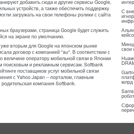
ланируют добавить сюда и другие сервисы Google,
инте
ильных устройств, а также обеспечить поддержку
С вн
могли загружать на свои телефоны ролики с сайта
игнор
инфр
ых браузерами, страница Google будет служить
Альян
кейс
ся на экране по умолчанию.
Минц
уже вторым для Google на японском рынке
свои
сала договор с компанией "au". В соответствии с
о величине оператору мобильной связи в Японии
Huawe
DRA
им поисковым и рекламным сервисам. Softbank
ейтинге поставщиков услуг мобильной связи
Gartn
ения с Yahoo Japan -- порталом, главным
плат
млрд 
 родительская компания Softbank.
Sams
робо
Сфор
пере