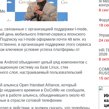
III М
конгр
8 сен
oMo
Фору
18 се
, связанные с организацией поддержки I-mode,
й день мобильного Internet-сервиса японского
Упра
Подписку на I-mode оформили почти 48 млн. из
24 се
тственно, и организация поддержки этого сервиса
 как ключевое условие успеха платформы от
HR T
2026
8 окт
в Android объединяет целый ряд компонентов с
ационную систему на базе Linux, стек
COMP
ного слоя, настраиваемый пользовательский
RUSS
15 ок
 альянса Open Handset Alliance, который
 До недавнего времени в DoCoMo не сообщали,
вуя в работе альянса, объединившего около 40
ИИ
ные в отрасли сотовой телефонии.
ка
ци
отип в действии, и должен сказать, что телефоны