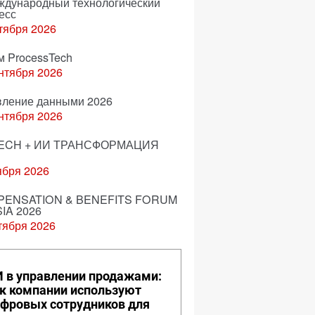
еждународный технологический
есс
тября 2026
м ProcessTech
нтября 2026
вление данными 2026
нтября 2026
ECH + ИИ ТРАНСФОРМАЦИЯ
ября 2026
ENSATION & BENEFITS FORUM
IA 2026
тября 2026
 в управлении продажами:
к компании используют
фровых сотрудников для