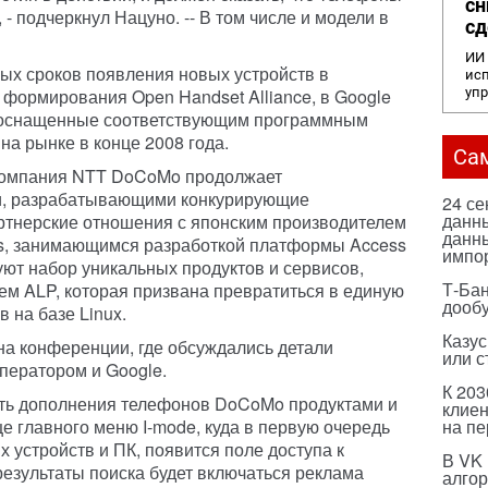
сн
 - подчеркнул Нацуно. -- В том числе и модели в
сд
ИИ 
ных сроков появления новых устройств в
исп
е формирования Open Handset Alliance, в Google
уп
, оснащенные соответствующим программным
на рынке в конце 2008 года.
Са
 компания NTT DoCoMo продолжает
ми, разрабатывающими конкурирующие
24 с
данны
артнерские отношения с японским производителем
данны
s, занимающимся разработкой платформы Access
импо
уют набор уникальных продуктов и сервисов,
Т-Бан
м ALP, которая призвана превратиться в единую
дооб
 на базе Linux.
Казус
а конференции, где обсуждались детали
или с
ператором и Google.
К 203
ть дополнения телефонов DoCoMo продуктами и
клиен
е главного меню I-mode, куда в первую очередь
на п
 устройств и ПК, появится поле доступа к
В VK
результаты поиска будет включаться реклама
алго