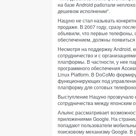
на базе Android работали неплохо,
дешевом исполнении".
Нацуно не стал называть конкрет
продаже. В 2007 году, сразу посл
объявили, что первые телефоны
обеспечением, должны появиться 
Несмотря на поддержку Android,
сотрудничество и с организация
платформы. В частности, у нее п
программного обеспечения Acces
Linux Platform. В DoCoMo формир
функционирующих под управление
платформу для сотовых телефонов
Выступление Нацуно прозвучало н
сотрудничества между японским о
Альянс рассматривает возможнос
приложениями Google. На страниц
попадают пользователи мобильных
поисковому механизму Google. В 