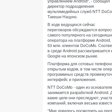
управлением Android", - сообщил
директор подразделения
мультимедийных служб NTT DoC
Такеши Нацуно.
В ходе ведущихся сейчас
переговоров обсуждаются вопросы
самого популярного на сегодняшни
оператора на платформе Android. 
53 млн. клиентов DoCoMo. Соотве
в среде Android рассматривается
Google на японском рынке.
Платформа для сотовых телефоно
открытым кодом, в том числе опер
программных средств промежуточ
интерфейс и приложения.
NTT DoCoMo - один из основателей
занимается разработкой Android.
какие цели они преследуют, участ
компаний, включая весьма извест
"Мне довелось посмотреть на прот