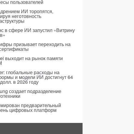
ресы пользователей
едрением ИИ торопятся,
ируя неготовность
аструктуры
с в сфере ИИ запустил «Витрину
ов»
ифры призывает переходить на
 сертификаты
i выходит на рынок памяти
M
er: глобальные расходы на
формы и модели ИИ достигнут 64
долл. в 2026 году
ung создает подразделение
тотехники
мирован предварительный
чень цифровых платформ