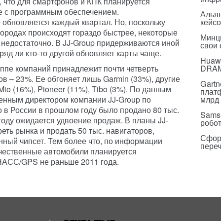
, что для смартфонов и КПК планируется
е с программным обеспечением.
Альян
 обновляется каждый квартал. Но, поскольку
кейс
городах происходят гораздо быстрее, некоторые
Минц
о недостаточно. В JJ-Group придерживаются иной
свои
ряд ли кто-то другой обновляет карты чаще.
Huawe
уппе компаний принадлежит почти четверть
DRA
в – 23%. Ее обгоняет лишь Garmin (33%), другие
Gartn
o (16%), Pioneer (11%), Tibo (3%). По данным
плат
ленным директором компании JJ-Group по
млрд 
о в России в прошлом году было продано 80 тыс.
Sams
году ожидается удвоение продаж. В планы JJ-
робо
реть рынка и продать 50 тыс. навигаторов,
Сфор
ный чипсет. Тем более что, по информации
пере
ечественные автомобили планируется
НАСС/GPS не раньше 2011 года.