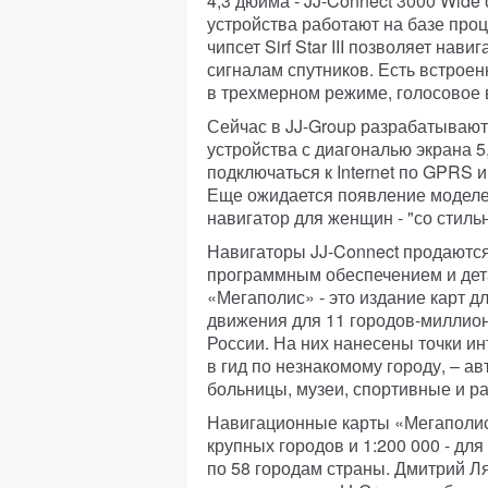
4,3 дюйма - JJ-Connect 3000 Wide
устройства работают на базе пр
чипсет Sirf Star III позволяет на
сигналам спутников. Есть встрое
в трехмерном режиме, голосовое 
Сейчас в JJ-Group разрабатываю
устройства с диагональю экрана 5
подключаться к Internet по GPRS 
Еще ожидается появление моделе
навигатор для женщин - "со стиль
Навигаторы JJ-Connect продают
программным обеспечением и дет
«Мегаполис» - это издание карт д
движения для 11 городов-миллион
России. На них нанесены точки и
в гид по незнакомому городу, – ав
больницы, музеи, спортивные и р
Навигационные карты «Мегаполис»
крупных городов и 1:200 000 - дл
по 58 городам страны. Дмитрий Л