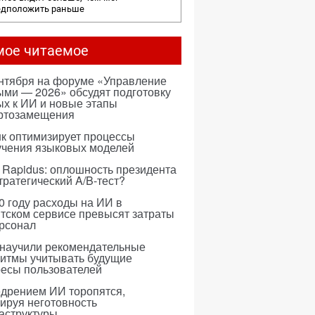
едположить раньше
мое читаемое
ентября на форуме «Управление
ми — 2026» обсудят подготовку
х к ИИ и новые этапы
ртозамещения
к оптимизирует процессы
учения языковых моделей
 Rapidus: оплошность президента
тратегический A/B-тест?
0 году расходы на ИИ в
тском сервисе превысят затраты
ерсонал
 научили рекомендательные
ритмы учитывать будущие
ресы пользователей
едрением ИИ торопятся,
ируя неготовность
аструктуры