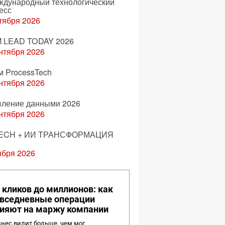
еждународный технологический
есс
тября 2026
 LEAD TODAY 2026
нтября 2026
м ProcessTech
нтября 2026
вление данными 2026
нтября 2026
ECH + ИИ ТРАНСФОРМАЦИЯ
ября 2026
 кликов до миллионов: как
вседневные операции
ияют на маржу компании
нес видит больше, чем мог