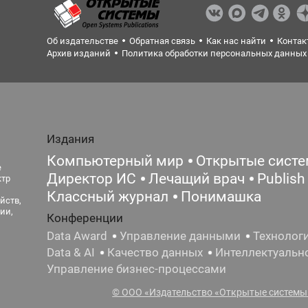
Об издательстве
Обратная связь
Как нас найти
Контак
Архив изданий
Политика обработки персональных данных
Издания
Компьютерный мир
Открытые сист
е
Директор ИС
Лечащий врач
Publish
ктр
Классный журнал
Понимашка
йств,
ии,
Конференции
Data Award
Управление данными
Технолог
Data & AI
Качество данных
Интеллектуальн
Управление бизнес-процессами
© ООО «Издательство «Открытые системы»