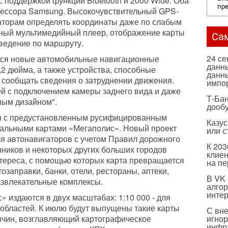
 с поддержкой функции Bluetooth и 2000 Wide. Оба
пр
оцессора Samsung. Высокочувствительный GPS-
вигаторам определять координаты даже по слабым
нный мультимедийный плеер, отображение карты
Са
ведение по маршруту.
24 с
тся новые автомобильные навигационные
данны
,2 дюйма, а также устройства, способные
данны
и сообщать сведения о затруднении движения.
импо
й с подключением камеры заднего вида и даже
Т-Бан
ным дизайном".
дооб
ся с предустановленным русифицированным
Казус
альными картами «Мегаполис». Новый проект
или с
ля автонавигаторов с учетом Правил дорожного
К 203
ников и некоторых других больших городов
клиен
нтереса, с помощью которых карта превращается
на п
тозаправки, банки, отели, рестораны, аптеки,
В VK
азвлекательные комплексы.
алго
инте
 издаются в двух масштабах: 1:10 000 - для
я областей. К июлю будут выпущены такие карты
С вн
ячин, возглавляющий картографическое
игнор
инфр