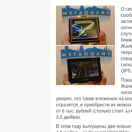
О св
сооб
авто
conn
спут
ближ
Жалк
теку
спец
сигн
GPS.
Пока
Жалк
неск
уверен, что такие вложения на ко
отразятся, и приобрести их можно 
от 6 тыс. рублей (столько стоит J
3,5 дюйма).
В этом году выпущены две новые