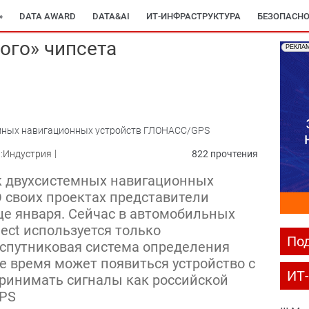
»
DATA AWARD
DATA&AI
ИТ-ИНФРАСТРУКТУРА
БЕЗОПАСНО
ого» чипсета
РЕКЛА
емных навигационных устройств ГЛОНАСС/GPS
:Индустрия
822 прочтения
к двухсистемных навигационных
 своих проектах представители
е января. Сейчас в автомобильных
ect используется только
Под
спутниковая система определения
е время может появиться устройство с
ИТ
ринимать сигналы как российской
GPS