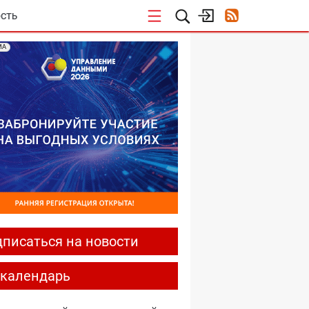
СТЬ
МА
писаться на новости
-календарь