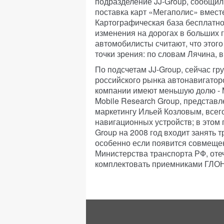
подразделение JJ-Group, сообщил
поставка карт «Мегаполис» вмест
Картографическая база бесплатно
изменения на дорогах в больших 
автомобилисты считают, что этог
точки зрения: по словам Лячина, в
По подсчетам JJ-Group, сейчас гр
российского рынка автонавигаторо
компании имеют меньшую долю - Mi
Mobile Research Group, представ
маркетингу Ильей Козловым, всег
навигационных устройств; в этом 
Group на 2008 год входит занять т
особенно если появится совмещен
Министерства транспорта РФ, от
комплектовать приемниками ГЛО