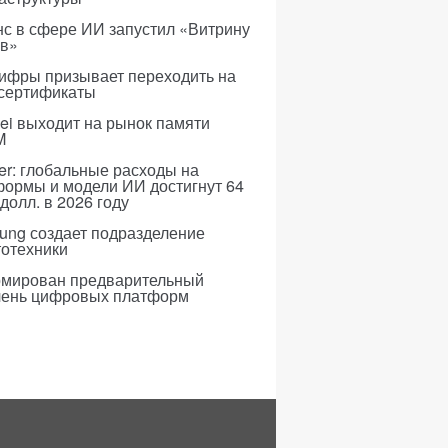
с в сфере ИИ запустил «Витрину
ов»
ифры призывает переходить на
 сертификаты
i выходит на рынок памяти
M
er: глобальные расходы на
формы и модели ИИ достигнут 64
долл. в 2026 году
ung создает подразделение
тотехники
мирован предварительный
чень цифровых платформ