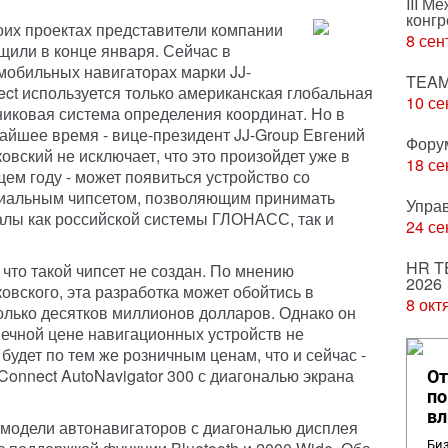
III М
конгр
оих проектах представители компании
8 сен
щили в конце января. Сейчас в
мобильных навигаторах марки JJ-
TEAM
ect используется только американская глобальная
10 се
никовая система определения координат. Но в
айшее время - вице-президент JJ-Group Евгений
Фору
овский не исключает, что это произойдет уже в
18 се
щем году - может появиться устройство со
иальным чипсетом, позволяющим принимать
Упра
алы как российской системы ГЛОНАСС, так и
24 се
HR T
 что такой чипсет не создан. По мнению
2026
овского, эта разработка может обойтись в
8 окт
олько десятков миллионов долларов. Однако он
нечной цене навигационных устройств не
будет по тем же розничным ценам, что и сейчас -
J-Connect AutoNavigator 300 с диагональю экрана
От
по
вл
 модели автонавигаторов с диагональю дисплея
Биз