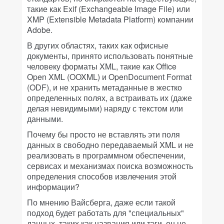
такие как Exif (Exchangeable Image File) или
XMP (Extensible Metadata Platform) компании
Adobe.
В других областях, таких как офисные
документы, принято использовать понятные
человеку форматы XML, такие как Office
Open XML (OOXML) и OpenDocument Format
(ODF), и не хранить метаданные в жестко
определенных полях, а встраивать их (даже
делая невидимыми) наряду с текстом или
данными.
Почему бы просто не вставлять эти поля
данных в свободно передаваемый XML и не
реализовать в программном обеспечении,
сервисах и механизмах поиска возможность
определения способов извлечения этой
информации?
По мнению Вайсберга, даже если такой
подход будет работать для "специальных"
данных, таких как названия или тэги, он не