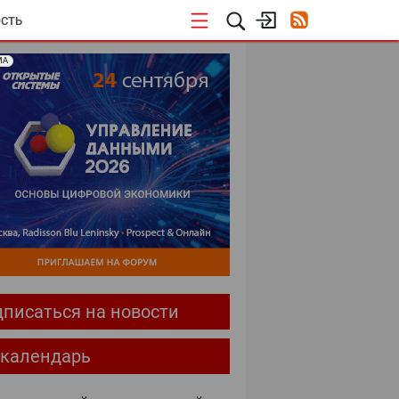
СТЬ
МА
писаться на новости
-календарь