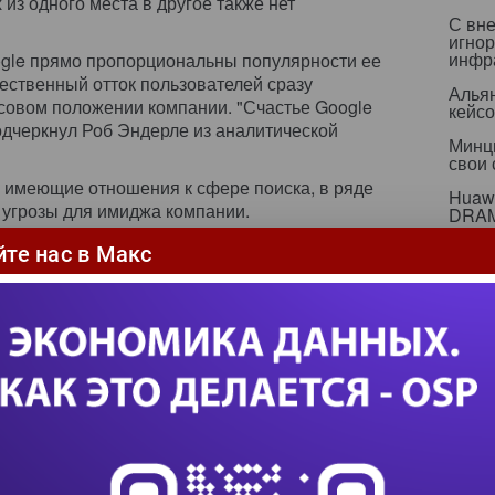
из одного места в другое также нет
С вн
игнор
инфр
gle прямо пропорциональны популярности ее
щественный отток пользователей сразу
Альян
совом положении компании. "Счастье Google
кейс
подчеркнул Роб Эндерле из аналитической
Минц
свои
 имеющие отношения к сфере поиска, в ряде
Huawe
 угрозы для имиджа компании.
DRA
ков прав Internet-пользователей Stopbadware.org
Gartn
йте нас в Макс
плат
терку лидеров по предоставлению услуги
млрд 
х" сайтов. Большая часть обвинений в
ектронных преступлениях предъявляется
Sams
робо
нным же компании MessageLabs, сервис
 Picasa Web Album и пакет приложений Google
Сфор
пере
 на злоупотребления подобного рода, -- отметил
борьбе со спамом Мэтт Серджент. -- Другие
 хостинга фотографий, документов и т.д.,
еобходимые меры гораздо быстрее.