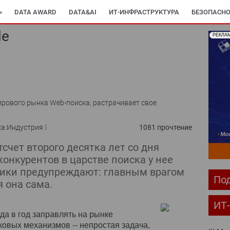
»
DATA AWARD
DATA&AI
ИТ-ИНФРАСТРУКТУРА
БЕЗОПАСНО
le
РЕКЛА
рового рынка Web-поиска, растрачивает свое
ка:Индустрия
1081 прочтение
счет второго десятка лет со дня
конкурентов в царстве поиска у нее
тики предупреждают: главным врагом
Под
 она сама.
ИТ
ода в год заправлять на рынке
ковых механизмов -- непростая задача,