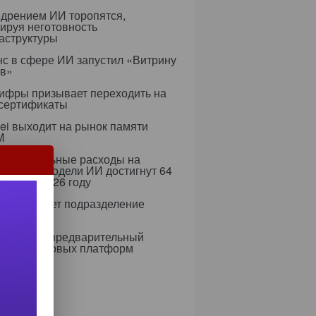
едрением ИИ торопятся,
ируя неготовность
аструктуры
с в сфере ИИ запустил «Витрину
ов»
ифры призывает переходить на
 сертификаты
i выходит на рынок памяти
M
er: глобальные расходы на
формы и модели ИИ достигнут 64
долл. в 2026 году
ung создает подразделение
тотехники
мирован предварительный
чень цифровых платформ