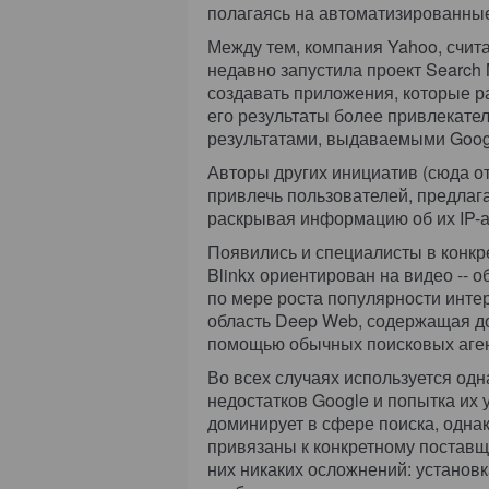
полагаясь на автоматизированны
Между тем, компания Yahoo, счит
недавно запустила проект Searc
создавать приложения, которые 
его результаты более привлекате
результатами, выдаваемыми Goog
Авторы других инициатив (сюда отн
привлечь пользователей, предлаг
раскрывая информацию об их IP-а
Появились и специалисты в конкр
Blinkx ориентирован на видео -- 
по мере роста популярности интер
область Deep Web, содержащая до
помощью обычных поисковых аген
Во всех случаях используется одн
недостатков Google и попытка их
доминирует в сфере поиска, однак
привязаны к конкретному поставщ
них никаких осложнений: установк