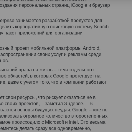
создания персональных страниц iGoogle и браузер
erprise занимается разработкой продуктов для
делить корпоративную поисковую систему Search
ду пакет приложений для организации
озный проект мобильной платформы Android,
распространении своих услуг и рекламы среди
нов.
чинаний права на жизнь -- тема отдельного
во областей, в которых Google претендует на
е, даже с учетом того, что в компании работают
т свои ресурсы, что рискует оказаться не в
 своих проектов, -- заметил Эндерле. -- В
ываются основы будущих неудач. Google -- уже не
ализовать огромное количество второстепенных
мое происходило с Microsoft и Intel. Это весьма
емитесь делать сразу все одновременно,