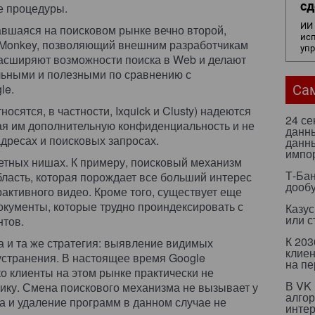
сд
е процедуры.
ИИ 
авшаяся на поисковом рынке вечно второй,
исп
h Monkey, позволяющий внешним разработчикам
уп
расширяют возможности поиска в Web и делают
льными и полезными по сравнению с
le.
Са
осятся, в частности, Ixquick и Clusty) надеются
24 с
ая им дополнительную конфиденциальность и не
данны
дресах и поисковых запросах.
данны
импо
етных нишах. К примеру, поисковый механизм
Т-Бан
область, которая порождает все больший интерес
дооб
активного видео. Кроме того, существует еще
кументы, которые трудно проиндексировать с
Казус
или с
тов.
К 203
а и та же стратегия: выявление видимых
клиен
 устранения. В настоящее время Google
на п
о клиенты на этом рынке практически не
В VK
ику. Смена поискового механизма не вызывает у
алго
а и удаление программ в данном случае не
инте