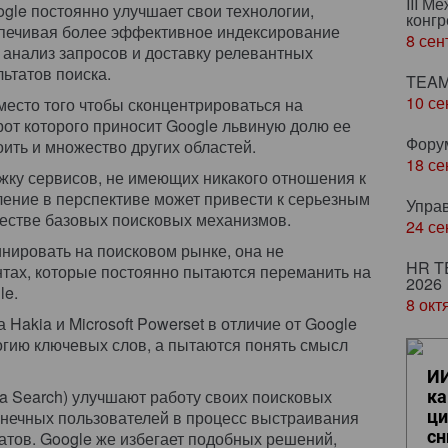
III М
ogle постоянно улучшает свои технологии,
конгр
печивая более эффективное индексирование
8 сен
 анализ запросов и доставку релевантных
льтатов поиска.
TEAM
10 се
место того чтобы сконцентрироваться на
от которого приносит Google львиную долю ее
Фору
ить и множество других областей.
18 се
ку сервисов, не имеющих никакого отношения к
ение в перспективе может привести к серьезным
Упра
естве базовых поисковых механизмов.
24 се
нировать на поисковом рынке, она не
HR T
нтах, которые постоянно пытаются переманить на
2026
le.
8 окт
Hakia и Microsoft Powerset в отличие от Google
гию ключевых слов, а пытаются понять смысл
ИИ
kia Search) улучшают работу своих поисковых
ка
онечных пользователей в процесс выстраивания
ци
сн
атов. Google же избегает подобных решений,