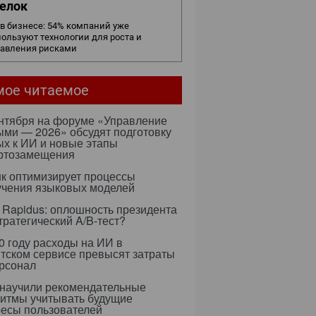
елок
в бизнесе: 54% компаний уже
ользуют технологии для роста и
равления рисками
мое читаемое
ентября на форуме «Управление
ми — 2026» обсудят подготовку
х к ИИ и новые этапы
ртозамещения
к оптимизирует процессы
учения языковых моделей
 Rapidus: оплошность президента
тратегический A/B-тест?
0 году расходы на ИИ в
тском сервисе превысят затраты
ерсонал
 научили рекомендательные
ритмы учитывать будущие
ресы пользователей