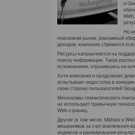
и Go
обес
Web,
резу
Но в
поисковом рынке, рекламный обор
доходов, компания стремится осво
Ресурсы направляются на поддерж
поиску информации. Такое распыл
осложнениям, отразившись на кач
Хотя компания и продолжает доми
испытывает недостатка в конкуре
свою сторону пользователей Goog
Механизмы семантического поиска 
не используют привычную техноло
Web-страниц.
Другие (в том числе, Mahalo и Wi
механизмов за счет вовлечения к
индексов и ранжирования результ