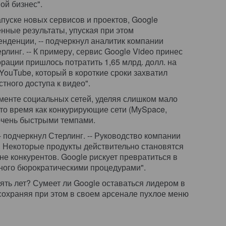
ой бизнес".
пуске новых сервисов и проектов, Google
нные результаты, упуская при этом
енденции, -- подчеркнул аналитик компании
Стерлинг. -- К примеру, сервис Google Video принес
рации пришлось потратить 1,65 млрд. долл. на
YouTube, который в короткие сроки захватил
тного доступа к видео".
гменте социальных сетей, уделяя слишком мало
 то время как конкурирующие сети (MySpace,
очень быстрыми темпами.
- подчеркнул Стерлинг. -- Руководство компании
. Некоторые продукты действительно становятся
не конкурентов. Google рискует превратиться в
ного бюрократическими процедурами".
сять лет? Сумеет ли Google оставаться лидером в
охраняя при этом в своем арсенале пухлое меню