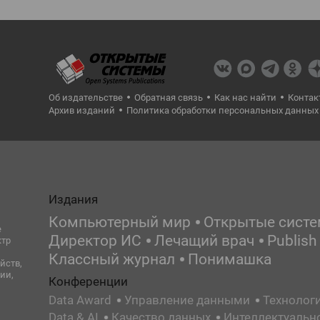
Об издательстве
Обратная связь
Как нас найти
Контак
Архив изданий
Политика обработки персональных данных
Издания
Компьютерный мир
Открытые сист
е
Директор ИС
Лечащий врач
Publish
ктр
Классный журнал
Понимашка
йств,
ии,
Конференции
Data Award
Управление данными
Технолог
Data & AI
Качество данных
Интеллектуальн