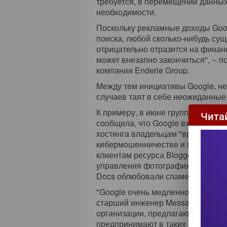
требуется, в перемещении данных 
необходимости.
Поскольку рекламные доходы Goo
поиска, любой сколько-нибудь су
отрицательно отразится на финан
может внезапно закончиться", -- 
компании Enderle Group.
Между тем инициативы Google, не
случаев таят в себе неожиданные
К примеру, в июне группа защитни
Чита
сообщила, что Google входит в пя
хостинга владельцам "вредоносны
кибермошенничестве и прочих эл
клиентам ресурса Blogger. По да
управления фотографиями Google
Docs облюбовали спамеры.
"Google очень медленно реагирует
старший инженер MessageLabs по 
организации, предлагающие услуги
предпринимают в таких случаях н