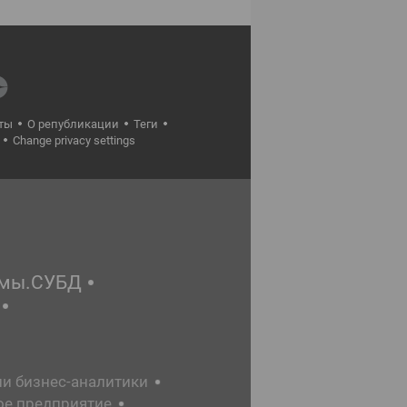
ты
О републикации
Теги
Change privacy settings
емы.СУБД
ии бизнес-аналитики
ое предприятие