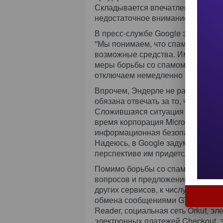
Складывается впечатление, что в
недостаточное внимание".
В пресс-службе Google эти заме
"Мы понимаем, что спамеры пыта
возможные средства. Именно поэ
меры борьбы со спамом. Скомпро
отключаем немедленно и намерены
Впрочем, Эндерле не разделяет та
обязана отвечать за то, что происх
Сложившаяся ситуация не лучшим 
время корпорация Microsoft, так
информационная безопасностью, 
Надеюсь, в Google задумываются о
перспективе им придется спешно 
Помимо борьбы со спамом Google
вопросов и предложений от пользо
других сервисов, к числу которых
обмена сообщениями GTalk, Calen
Reader, социальная сеть Orkut, э
электронных платежей Checkout, 