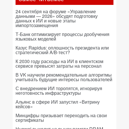
24 сентября на форуме «Управление
данными — 2026» обсудят подготовку
данных к ИИ и новые этапы
импортозамещения
Т-Банк оптимизирует процессы дообучения
языковых моделей
Казус Rapidus: оплошность президента или
стратегический A/B-тест?
К 2030 году расходы на ИИ в клиентском
сервисе превысят затраты на персонал
В VK научили рекомендательные алгоритмы
учитывать будущие интересы пользователей
С внедрением ИИ торопятся, игнорируя
неготовность инфраструктуры
Альянс в сфере ИИ запустил «Витрину
кейсов»
Минцифры призывает переходить на свои
сертификаты
Huawei выходит на рынок памяти DRAM