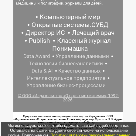
медицины и полиграфии, журналы для детей.
Компьютерный мир
Открытые системы.СУБД
Директор ИС
Лечащий врач
Publish
Классный журнал
Понимашка
Data Award
Управление данными
Технологии бизнес-аналитики
Data & AI
Качество данных
Интеллектуальное предприятие
Управление бизнес-процессами
© ООО «Издательство «Открытые системы», 1992-
2026.
Средство массовой информации www.osp.ru Учредитель: ООО
«Издательство «Открытые системы» Главный редактор: Христов П.В. Адрес
электронной почты редакции: info@osp.ru
Мы используем cookie, чтобы сделать наш сайт удобнее для вас.
Телефон редакции: 7 (499) 703-18-54 Возрастная маркировка: 12+
Свидетельство о регистрации СМИ сетевого издания Эл.№ ФС77-62008 от
Оставаясь на сайте, вы даете свое согласие на использование
05 июня 2015 г. выдано Роскомнадзором.
cookie. Подробнее см.
Политику обработки персональных данных