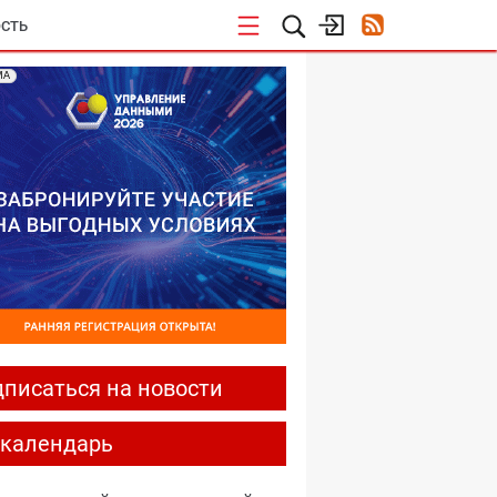
СТЬ
МА
писаться на новости
-календарь