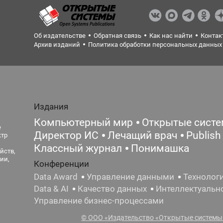
Об издательстве
Обратная связь
Как нас найти
Контак
Архив изданий
Политика обработки персональных данных
Издания
Компьютерный мир
Открытые сист
е
Директор ИС
Лечащий врач
Publish
ктр
Классный журнал
Понимашка
йств,
ии,
Конференции
Data Award
Управление данными
Технолог
Data & AI
Качество данных
Интеллектуальн
Управление бизнес-процессами
© ООО «Издательство «Открытые системы»