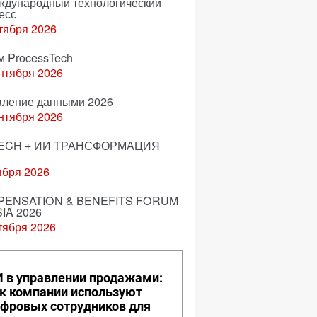
еждународный технологический
есс
тября 2026
м ProcessTech
нтября 2026
вление данными 2026
нтября 2026
ECH + ИИ ТРАНСФОРМАЦИЯ
ября 2026
ENSATION & BENEFITS FORUM
IA 2026
тября 2026
 в управлении продажами:
к компании используют
фровых сотрудников для