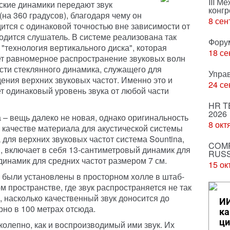
III М
кие динамики передают звук
конгр
(на 360 градусов), благодаря чему он
8 сен
ится с одинаковой точностью вне зависимости от
ходится слушатель. В системе реализована так
Фору
"технология вертикального диска", которая
18 се
т равномерное распространение звуковых волн
асти стеклянного динамика, служащего для
Упра
ения верхних звуковых частот. Именно это и
24 се
т одинаковый уровень звука от любой части
HR T
2026
 – вещь далеко не новая, однако оригинальность
8 окт
в качестве материала для акустической системы
для верхних звуковых частот система Sountina,
COMP
 включает в себя 13-сантиметровый динамик для
RUSS
динамик для средних частот размером 7 см.
15 ок
 были установлены в просторном холле в штаб-
м пространстве, где звук распространяется не так
 насколько качественный звук доносится до
ИИ
но в 100 метрах отсюда.
ка
ци
колепно, как и воспроизводимый ими звук. Их