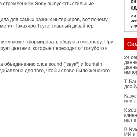
сн
о стремлением Sony выпускать стильные
сд
ИИ 
дила для самых разных интерьеров, вот почему
исп
заметил Такахиро Тсуге, главный дизайнер
уп
ением может формировать общую атмосферу. При
Са
ует цветами, которые переходят от голубого к
24 с
данны
 объединению слов sound ("звук") и fountain
данны
 добавлена для того, чтобы слово было женского
импо
Т-Бан
дооб
Казус
или с
К 203
клиен
на п
В Nvi
ИИ и