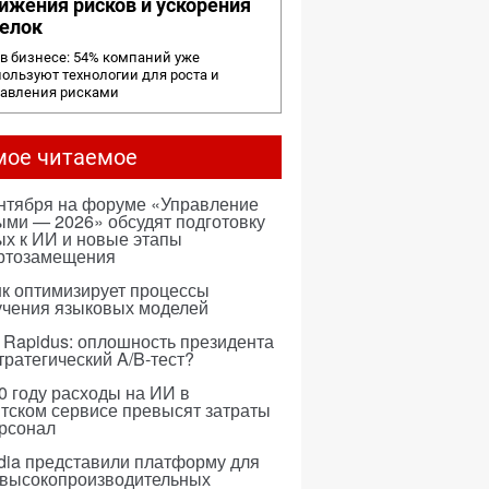
ижения рисков и ускорения
елок
в бизнесе: 54% компаний уже
ользуют технологии для роста и
равления рисками
мое читаемое
ентября на форуме «Управление
ми — 2026» обсудят подготовку
х к ИИ и новые этапы
ртозамещения
к оптимизирует процессы
учения языковых моделей
 Rapidus: оплошность президента
тратегический A/B-тест?
0 году расходы на ИИ в
тском сервисе превысят затраты
ерсонал
dia представили платформу для
 высокопроизводительных