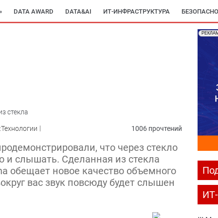
»
DATA AWARD
DATA&AI
ИТ-ИНФРАСТРУКТУРА
БЕЗОПАСНО
РЕКЛА
из стекла
:Технологии
1006 прочтений
родемонстрировали, что через стекло
о и слышать. Сделанная из стекла
Под
na обещает новое качество объемного
 вокруг вас звук повсюду будет слышен
ИТ