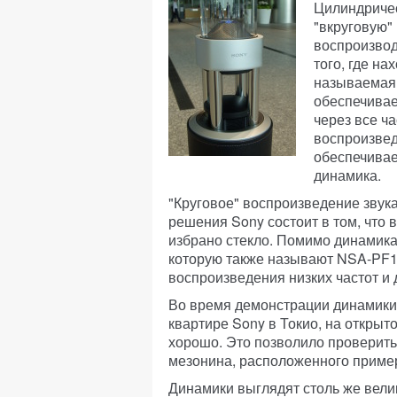
Цилиндричес
"вкруговую" 
воспроизвод
того, где на
называемая 
обеспечивае
через все ч
воспроизвед
обеспечивае
динамика.
"Круговое" воспроизведение звука
решения Sony состоит в том, что 
избрано стекло. Помимо динамика 
которую также называют NSA-PF1,
воспроизведения низких частот и 
Во время демонстрации динамики
квартире Sony в Токио, на открыто
хорошо. Это позволило проверить,
мезонина, расположенного пример
Динамики выглядят столь же вели