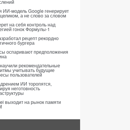
слений
я ИИ-модель Google генерирует
 целиком, а не слово за словом
рет на себя контроль над
егией гонок Формулы-1
азработал рецепт рекордно
гичного бургера
усы оспаривают предположения
ина
 научили рекомендательные
ритмы учитывать будущие
ресы пользователей
едрением ИИ торопятся,
ируя неготовность
аструктуры
i выходит на рынок памяти
M