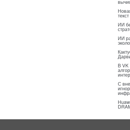
вычи
Нова
текст
ИИ бе
страт
ИИ р
эколо
Какт
Дарв
В VK
алго
инте
С вн
игнор
инфр
Huawe
DRA