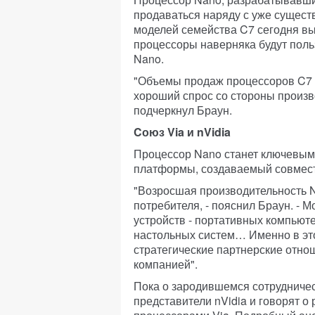
продаваться наряду с уже сущес
моделей семейства C7 сегодня выс
процессоры наверняка будут поль
Nano.
"Объемы продаж процессоров C7 
хороший спрос со стороны произво
подчеркнул Браун.
Cоюз Via и nVidia
Процессор Nano станет ключевым
платформы, создаваемый совмест
"Возросшая производительность N
потребителя, - пояснил Браун. - 
устройств - портативных компьют
настольных систем… Именно в эт
стратегические партнерские отнош
компанией".
Пока о зародившемся сотрудничест
представители nVidia и говорят о