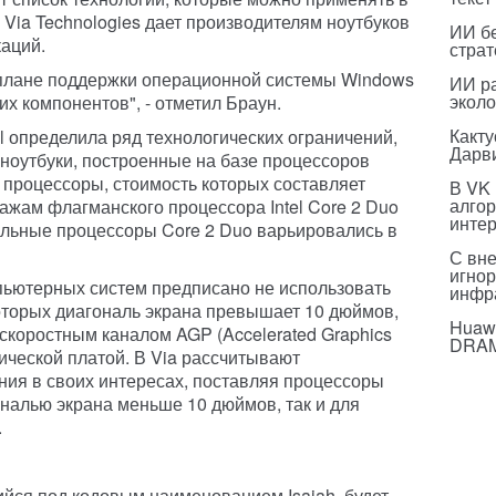
 Via Technologies дает производителям ноутбуков
ИИ бе
аций.
страт
в плане поддержки операционной системы Windows
ИИ р
эколо
чих компонентов", - отметил Браун.
Какт
l определила ряд технологических ограничений,
Дарв
ноутбуки, построенные на базе процессоров
ы процессоры, стоимость которых составляет
В VK
алго
ажам флагманского процессора Intel Core 2 Duo
инте
ильные процессоры Core 2 Duo варьировались в
С вн
игнор
пьютерных систем предписано не использовать
инфр
которых диагональ экрана превышает 10 дюймов,
Huawe
скоростным каналом AGP (Accelerated Graphics
DRA
ической платой. В Via рассчитывают
ния в своих интересах, поставляя процессоры
ональю экрана меньше 10 дюймов, так и для
.
йся под кодовым наименованием Isaiah, будет