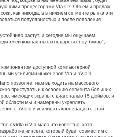
твующими процессорами Via C7. Объемы продаж
оки, как никогда, а в нижнем сегменте рынка эти
зоваться популярностью и после появления
устойчиво растут, и сегодня мы ощущаем
дителей компактных и недорогих ноутбуков", -
 компонентом доступной компьютерной
ными усилиями инженеров Via и nVidia.
ano позволяет нам выходить на массового
Можно приступать и к освоению сегмента больших
еров, имеющих экраны с диагональю 15 дюймов, и
ой области мы и намерены укреплять
ения с nVidia и усиливать кооперацию с этой
ве nVidia и Via мало что известно, хотя
 разработке чипсета, который будет совместим с