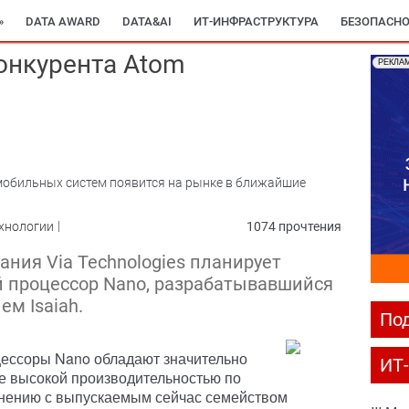
»
DATA AWARD
DATA&AI
ИТ-ИНФРАСТРУКТУРА
БЕЗОПАСНО
конкурента Atom
РЕКЛА
мобильных систем появится на рынке в ближайшие
хнологии
1074 прочтения
ния Via Technologies планирует
 процессор Nano, разрабатывавшийся
м Isaiah.
Под
ессоры Nano обладают значительно
ИТ
е высокой производительностью по
нению с выпускаемым сейчас семейством