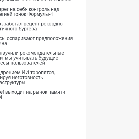
рет на себя контроль над
егией гонок Формулы-1
азработал рецепт рекордно
гичного бургера
усы оспаривают предположения
ина
 научили рекомендательные
ритмы учитывать будущие
ресы пользователей
едрением ИИ торопятся,
ируя неготовность
аструктуры
i выходит на рынок памяти
M