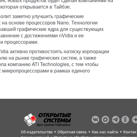
нс новых продуктов будет сделан компаниями на
которая открывается в Тайбэе.
волит заметно улучшить графические
 на основе процессоров Nano. Технологии
ывавшей графические ядра для существующих
сравнение с достижениями nVidia и ее
и процессорами.
dia активно противостоять натиску корпорации
олю на рынке графических систем, а также
а компанию ATI Technologies, с тем чтобы
с микропроцессорами в рамках единого
Об издательстве
Обратная связь
Как нас найти
Контак