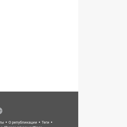
ты
О републикации
Теги