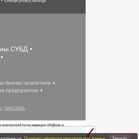
Change privacy settings
емы.СУБД
ии бизнес-аналитики
ое предприятие
, 1992-2026.
 электронной почты редакции: info@osp.ru
 от 05 июня 2015 г. выдано Роскомнадзором.
одробнее см.
Политику обработки персональных данных
Закрыть