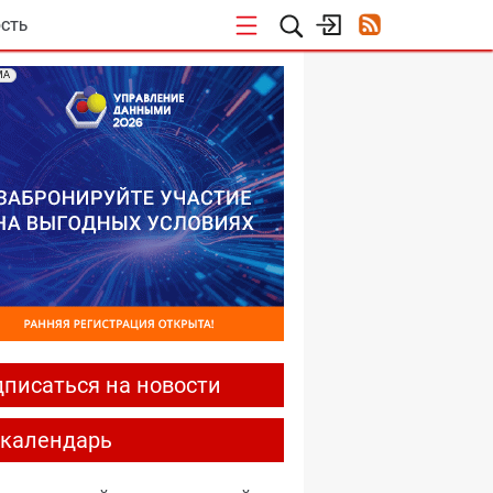
СТЬ
МА
писаться на новости
-календарь