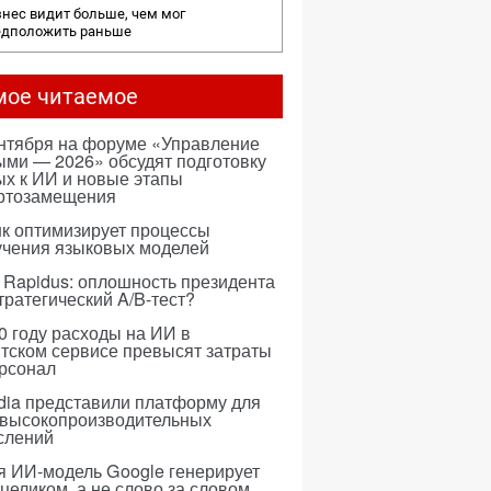
нес видит больше, чем мог
едположить раньше
мое читаемое
ентября на форуме «Управление
ми — 2026» обсудят подготовку
х к ИИ и новые этапы
ртозамещения
к оптимизирует процессы
учения языковых моделей
 Rapidus: оплошность президента
тратегический A/B-тест?
0 году расходы на ИИ в
тском сервисе превысят затраты
ерсонал
dia представили платформу для
 высокопроизводительных
слений
я ИИ-модель Google генерирует
 целиком, а не слово за словом