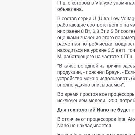
ГГц, о котором в Via уже упоминал
объявлена.
В состав серии U (Ultra-Low Volta
работающие соответственно на част
них равен 8 Вт, 6,8 Вт и 5 Вт со
оценками значения этого парамет
расчетная потребляемая мощность
находиться на уровне 3,5 ватт, то
M, работающего на частоте 1 ГГц.
"В качестве одной из причин зде
продукции, - пояснил Браун. - Ес
устройство можно использовать б
вполне удачно вписываемся".
Во время простоя все процессоры
исключением модели L200, потреб
Для технологий Nano не будет 
В отличие от процессоров Intel A
Nano не накладывается.
Если в Intel серьезно ограничива