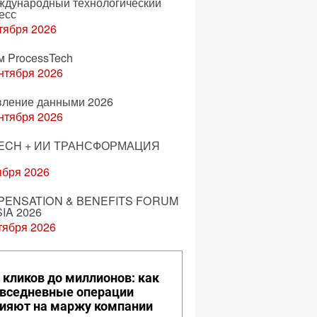
еждународный технологический
есс
тября 2026
м ProcessTech
нтября 2026
вление данными 2026
нтября 2026
ECH + ИИ ТРАНСФОРМАЦИЯ
ября 2026
ENSATION & BENEFITS FORUM
IA 2026
тября 2026
 кликов до миллионов: как
вседневные операции
ияют на маржу компании