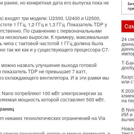
и ранее, но конкретная дата его выпуска пока не
Биз
пр
ge) входят три модели: U2300, U2400 и U2500,
оте 1 ГГц, 1,2 ГГц и 1,3 ГГц. Показатель TDP у
Са
ответственно. По сравнению с первоначальными
ра несколько выросли. К примеру, максимальная
24 с
 чипа с тактовой частотой 1 ГГц должна была
данны
данны
чно так же как и у существующего процессора C7-
импо
Т-Бан
сь можно назвать улучшение выхода готовой
дооб
ли показатель TDP не превышает 7 ватт,
Казус
ез охлаждающего вентилятора. И в эти рамки мы
или с
К 203
 Nano потребляют 100 мВт электроэнергии за
клиен
ляемая мощность которой составляет 500 мВт.
на п
границ
В Nvi
ИИ и
tom никаких технологических ограничений на Via
вычи
Нова
текст
ют список технологий, которые можно применять в