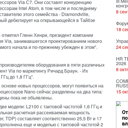
III М
ессоров Via С7. Они составят конкуренцию
конгр
ессорам Intel Atom, в том числе и последнему
8 сен
ставителю этого семейства - Diamondville,
рый дебютирует на открывающейся в Тайбэе
Фору
18 се
- отметил Гленн Хенри, президент компании
ния Via, занимавшегося проектированием нового
Упра
самого начала и по-прежнему убежден в этом".
24 се
HR T
2026
производителям оборудования в пяти различных
8 окт
ент Via по маркетингу Ричард Браун. - Их
ГГц до 1,8 ГГц".
COMP
 основе новых процессоров, могут появиться на
RUSS
роцессоров Nano сейчас разделены на два типа:
15 ок
цены пока не объявлены.
 две модели: L2100 с тактовой частотой 1,6 ГГц и
мальная расчетная рассеиваемая мощность
От
по
r, TDP) составляет соответственно 25,5 Вт и 17
вл
 дополнена еще и моделью с тактовой частотой 2