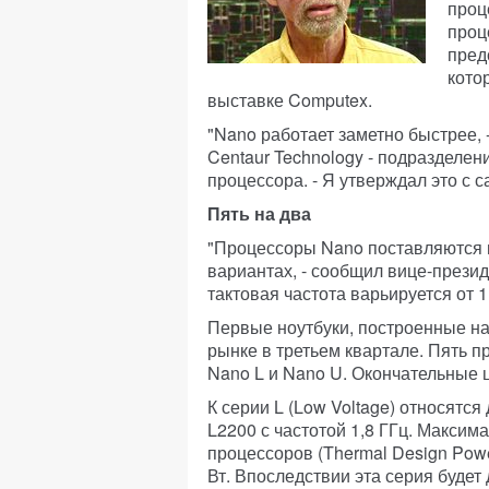
проц
проц
пред
кото
выставке Computex.
"Nano работает заметно быстрее, 
Centaur Technology - подразделе
процессора. - Я утверждал это с 
Пять на два
"Процессоры Nano поставляются 
вариантах, - сообщил вице-презид
тактовая частота варьируется от 1 
Первые ноутбуки, построенные на
рынке в третьем квартале. Пять п
Nano L и Nano U. Окончательные 
К серии L (Low Voltage) относятся
L2200 с частотой 1,8 ГГц. Макси
процессоров (Thermal Design Powe
Вт. Впоследствии эта серия будет