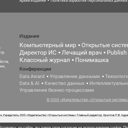
Архив изданий
Политика обработки персональных данных
Издания
Компьютерный мир
Открытые сист
е
Директор ИС
Лечащий врач
Publish
ктр
Классный журнал
Понимашка
йств,
ии,
Конференции
Data Award
Управление данными
Технолог
Data & AI
Качество данных
Интеллектуальн
Управление бизнес-процессами
© ООО «Издательство «Открытые системы»
 Учредитель: ООО «Издательство «Открытые системы» Главный редактор: Христов П.В. Адрес
стная маркировка: 12+ Свидетельство о регистрации СМИ сетевого издания Эл.№ ФС77-62008
ставаясь на сайте, вы даете свое согласие на использование cookie. П