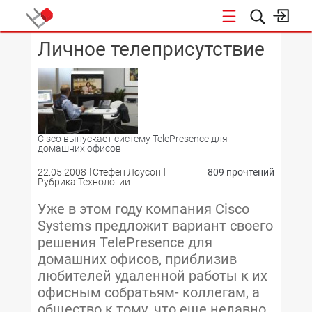
Личное телеприсутствие
КОНФЕРЕНЦИИ
Cisco выпускает систему TelePresence для
домашних офисов
22.05.2008
Стефен Лоусон
809 прочтений
Рубрика:Технологии
Уже в этом году компания Cisco
Systems предложит вариант своего
решения TelePresence для
домашних офисов, приблизив
любителей удаленной работы к их
офисным собратьям- коллегам, а
общество к тому, что еще недавно