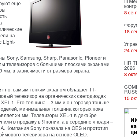
III М
руют еще
конгр
оры
8 сен
сть
з
Фору
ллические
18 се
нели на
 Light-
Упра
24 се
 Sony, Samsung, Sharp, Panasonic, Pioneer и
HR T
типы телевизоров с большими плоскими экранами
2026
 мм, в зависимости от размера экрана.
8 окт
COMP
ятно, самым тонким экраном обладает 11-
RUSS
овый телевизор на органических светодиодах
15 ок
 XEL-1. Его толщина – 3 мм и он гораздо тоньше
оделей, минимальная толщина которых пока
авляет 24 мм. Телевизоры XEL-1 в декабре
ИИ
упили в продажу в Японии, а в середине января –
ка
А. Компания
Sony
показала на CES и прототип
ци
юймового телевизора на основе OLED.