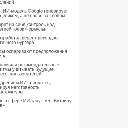
слений
я ИИ-модель Google генерирует
 целиком, а не слово за словом
рет на себя контроль над
егией гонок Формулы-1
азработал рецепт рекордно
гичного бургера
усы оспаривают предположения
ина
 научили рекомендательные
ритмы учитывать будущие
ресы пользователей
едрением ИИ торопятся,
ируя неготовность
аструктуры
с в сфере ИИ запустил «Витрину
ов»