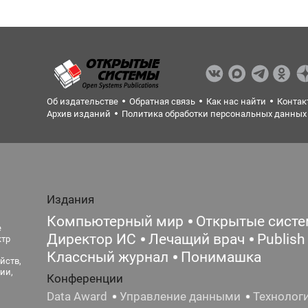
Об издательстве
Обратная связь
Как нас найти
Контак
Архив изданий
Политика обработки персональных данных
Издания
Компьютерный мир
Открытые сист
е
Директор ИС
Лечащий врач
Publish
ктр
Классный журнал
Понимашка
йств,
ии,
Конференции
Data Award
Управление данными
Технолог