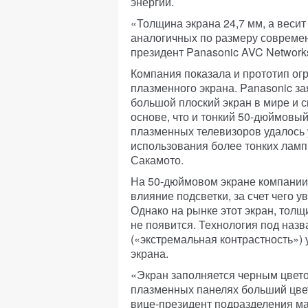
энергии.
«Толщина экрана 24,7 мм, а весит
аналогичных по размеру современ
президент Panasonic AVC Network
Компания показала и прототип ог
плазменного экрана. Panasonic за
большой плоский экран в мире и с
основе, что и тонкий 50-дюймовы
плазменных телевизоров удалось 
использования более тонких ламп 
Сакамото.
На 50-дюймовом экране компании
влияние подсветки, за счет чего у
Однако на рынке этот экран, толщ
не появится. Технология под назв
(«экстремальная контрастность»)
экрана.
«Экран заполняется черным цвето
плазменных панелях больший цвет
вице-президент подразделения ма