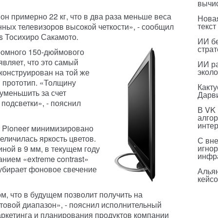
вычи
 он примерно 22 кг, что в два раза меньше веса
Нова
текст
ных телевизоров высокой четкости», - сообщил
s Тосихиро Сакамото.
ИИ бе
страт
ромного 150-дюймового
являет, что это самый
ИИ р
эколо
конструирован на той же
й прототип. «Толщину
Какт
уменьшить за счет
Дарв
подсветки», - пояснил
В VK
алго
инте
 Pioneer минимизировано
величилась яркость цветов.
С вн
игнор
иной в 9 мм, в текущем году
инфр
анием «extreme contrast»
 убирает фоновое свечение
Альян
кейс
м, что в будущем позволит получить на
овой диапазон», - пояснил исполнительный
ркетинга и планирования продуктов компании