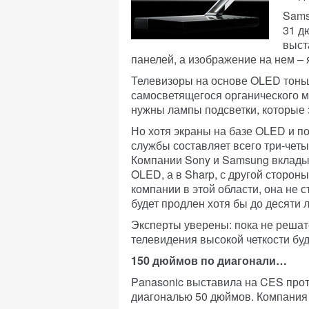
Sams
31 д
выст
панелей, а изображение на нем – 
Телевизоры на основе OLED тонь
самосветящегося органического 
нужны лампы подсветки, которые 
Но хотя экраны на базе OLED и п
службы составляет всего три-четы
Компании Sony и Samsung вклады
OLED, а в Sharp, с другой стороны
компании в этой области, она не 
будет продлен хотя бы до десяти л
Эксперты уверены: пока не реша
телевидения высокой четкости бу
150 дюймов по диагонали…
Panasonic выставила на CES прот
диагональю 50 дюймов. Компания 