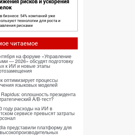
ижения рисков и ускорения
елок
в бизнесе: 54% компаний уже
ользуют технологии для роста и
равления рисками
мое читаемое
ентября на форуме «Управление
ми — 2026» обсудят подготовку
х к ИИ и новые этапы
ртозамещения
к оптимизирует процессы
учения языковых моделей
 Rapidus: оплошность президента
тратегический A/B-тест?
0 году расходы на ИИ в
тском сервисе превысят затраты
ерсонал
dia представили платформу для
 высокопроизводительных