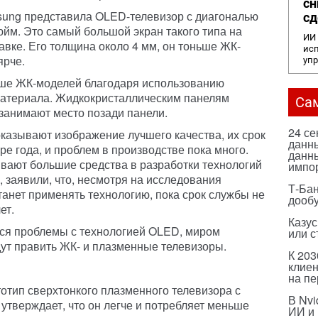
сн
ung представила OLED-телевизор с диагональю
сд
юйм. Это самый большой экран такого типа на
ИИ 
авке. Его толщина около 4 мм, он тоньше ЖК-
исп
ярче.
уп
ше ЖК-моделей благодаря использованию
материала. Жидкокристаллическим панелям
Са
занимают место позади панели.
24 с
оказывают изображение лучшего качества, их срок
данны
ре года, и проблем в производстве пока много.
данны
вают большие средства в разработки технологий
импо
, заявили, что, несмотря на исследования
Т-Бан
станет применять технологию, пока срок службы не
дооб
ет.
Казус
тся проблемы с технологией OLED, миром
или с
дут править ЖК- и плазменные телевизоры.
К 203
клиен
на п
отип сверхтонкого плазменного телевизора с
В Nvi
утверждает, что он легче и потребляет меньше
ИИ и