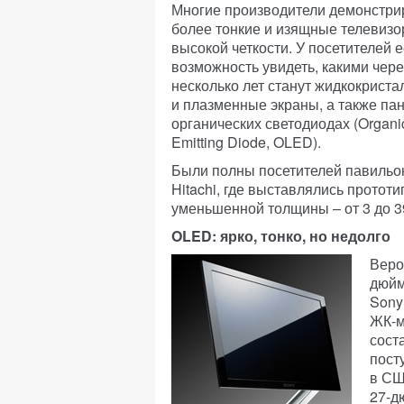
Многие производители демонстри
более тонкие и изящные телевиз
высокой четкости. У посетителей е
возможность увидеть, какими чере
несколько лет станут жидкокриста
и плазменные экраны, а также па
органических светодиодах (Organic
Emitting Diode, OLED).
Были полны посетителей павильоны
Hitachi, где выставлялись прото
уменьшенной толщины – от 3 до 39
OLED
: ярко, тонко, но недолго
Веро
дюйм
Sony
ЖК-м
сост
пост
в СШ
27-д