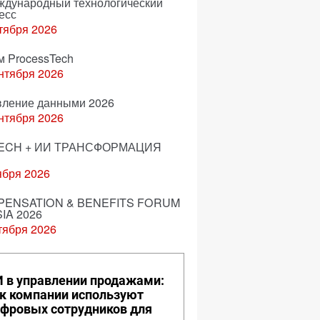
еждународный технологический
есс
тября 2026
м ProcessTech
нтября 2026
вление данными 2026
нтября 2026
ECH + ИИ ТРАНСФОРМАЦИЯ
ября 2026
ENSATION & BENEFITS FORUM
IA 2026
тября 2026
 в управлении продажами:
к компании используют
фровых сотрудников для