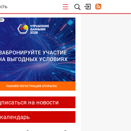
СТЬ
МА
писаться на новости
-календарь