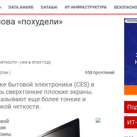
»
DATA AWARD
DATA&AI
ИТ-ИНФРАСТРУКТУРА
БЕЗОПАСНО
нова «похудели»
РЕКЛА
ткости - уже в этом году
огии
958 прочтений
е бытовой электроники (CES) в
ь сверхтонкие плоские экраны.
казывают еще более тонкие и
кой четкости.
Под
овой
ИТ
ния
раны.