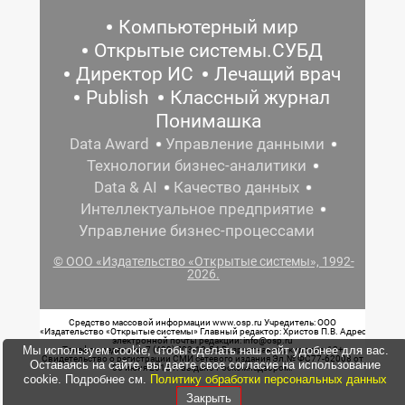
Компьютерный мир
Открытые системы.СУБД
Директор ИС
Лечащий врач
Publish
Классный журнал
Понимашка
Data Award
Управление данными
Технологии бизнес-аналитики
Data & AI
Качество данных
Интеллектуальное предприятие
Управление бизнес-процессами
© ООО «Издательство «Открытые системы», 1992-
2026.
Средство массовой информации www.osp.ru Учредитель: ООО
«Издательство «Открытые системы» Главный редактор: Христов П.В. Адрес
электронной почты редакции: info@osp.ru
Мы используем cookie, чтобы сделать наш сайт удобнее для вас.
Телефон редакции: 7 (499) 703-18-54 Возрастная маркировка: 12+
Свидетельство о регистрации СМИ сетевого издания Эл.№ ФС77-62008 от
Оставаясь на сайте, вы даете свое согласие на использование
05 июня 2015 г. выдано Роскомнадзором.
cookie. Подробнее см.
Политику обработки персональных данных
Закрыть