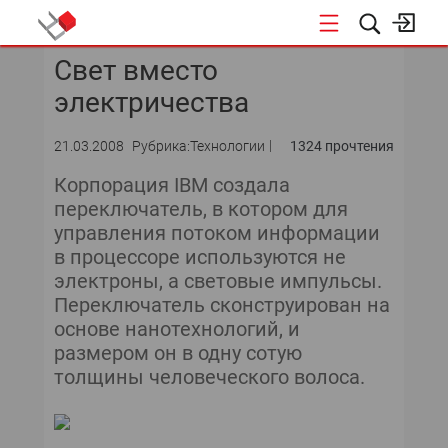
Свет вместо
КОНФЕРЕНЦИИ
электричества
«ОТКРЫТЫЕ СИСТЕМЫ»
21.03.2008
Рубрика:Технологии
1324 прочтения
DATA AWARD
Корпорация IBM создала
переключатель, в котором для
DATA&AI
управления потоком информации
в процессоре используются не
ИТ-ИНФРАСТРУКТУРА
электроны, а световые импульсы.
Переключатель сконструирован на
БЕЗОПАСНОСТЬ
основе нанотехнологий, и
размером он в одну сотую
АВТОМАТИЗАЦИЯ
толщины человеческого волоса.
ДИРЕКТОР ИС