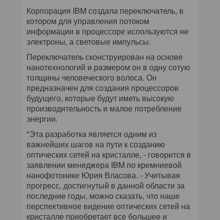
КОМПЬЮТЕРНЫЙ МИР
Корпорация IBM создала переключатель, в
котором для управления потоком
ИТ В ЗДРАВООХРАНЕНИИ
информации в процессоре используются не
электроны, а световые импульсы.
ПАРТНЕРСКИЕ ПРОЕКТЫ
Переключатель сконструирован на основе
нанотехнологий и размером он в одну сотую
ИТ-КАЛЕНДАРЬ
толщины человеческого волоса. Он
предназначен для создания процессоров
будущего, которые будут иметь высокую
ЭКСПЕРТИЗА
производительность и малое потребление
энергии.
ПРЕСС-РЕЛИЗЫ
"Эта разработка является одним из
важнейших шагов на пути к созданию
АРХИВ ЖУРНАЛОВ
оптических сетей на кристалле, - говорится в
заявлении менеджера IBM по кремниевой
ПОДПИСКА
нанофотонике Юрия Власова. - Учитывая
прогресс, достигнутый в данной области за
последние годы, можно сказать, что наше
перспективное видение оптических сетей на
кристалле приобретает все большее и