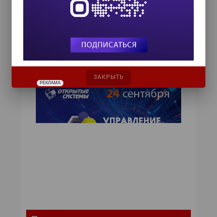
преобразуются в световые импульсы,
переключатели устанавливаются в нужные
позиции (показано стрелками) для передачи
оптических сообщений от передающего ядра
к принимающему.
ЗАКРЫТЬ
РЕКЛАМА