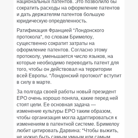
национальных патентов. Это позволило бы
сократить расходы на оформление патентов
и дать держателям патентов большую
юридическую определенность.
Ратификация Францией "Лондонского
протокола", по словам Бримелоу,
существенно сократит затраты на
оформление патентов. Согласно этому
протоколу, уменьшается число языков, на
которые необходимо переводить патент для
того, чтобы он действовал на территории
всей Европы. "Лондонский протокол" вступит
в силу в марте.
За полгода своей работы новый президент
EPO очень хорошо поняла, какие перед ней
стоят цели. Ее основная задача —
изменение культуры EPO таким образом,
чтобы организация могла адаптироваться к
изменениям в патентной системе. Бримелоу
любит цитировать Дарвина: "Чтобы выжить,
не нужно быть самым умным или самым