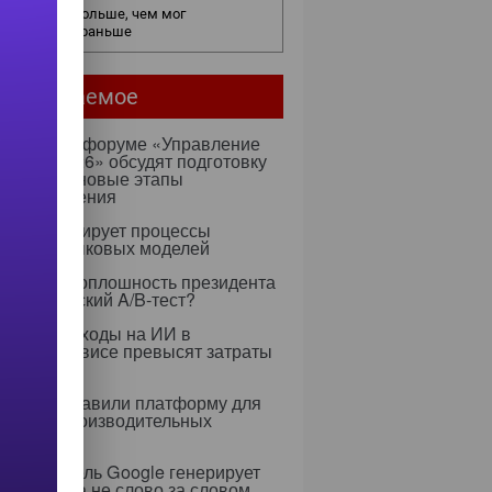
нес видит больше, чем мог
едположить раньше
мое читаемое
ентября на форуме «Управление
ми — 2026» обсудят подготовку
х к ИИ и новые этапы
ртозамещения
к оптимизирует процессы
учения языковых моделей
 Rapidus: оплошность президента
тратегический A/B-тест?
0 году расходы на ИИ в
тском сервисе превысят затраты
ерсонал
dia представили платформу для
 высокопроизводительных
слений
я ИИ-модель Google генерирует
 целиком, а не слово за словом