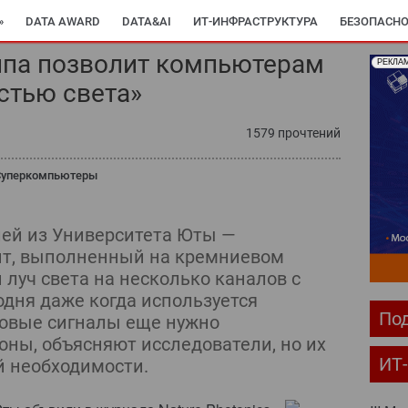
»
DATA AWARD
DATA&AI
ИТ-ИНФРАСТРУКТУРА
БЕЗОПАСНО
ипа позволит компьютерам
РЕКЛА
стью света»
1579 прочтений
Суперкомпьютеры
лей из Университета Юты —
т, выполненный на кремниевом
луч света на несколько каналов с
одня даже когда используется
Под
товые сигналы еще нужно
оны, объясняют исследователи, но их
ИТ
й необходимости.