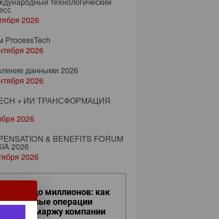
еждународный технологический
есс
тября 2026
м ProcessTech
нтября 2026
вление данными 2026
нтября 2026
ECH + ИИ ТРАНСФОРМАЦИЯ
ября 2026
ENSATION & BENEFITS FORUM
IA 2026
тября 2026
 кликов до миллионов: как
вседневные операции
ияют на маржу компании