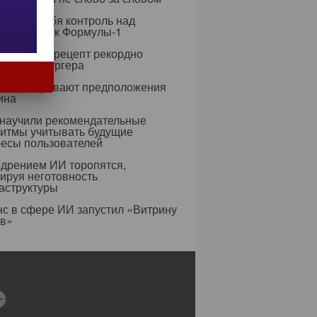
рет на себя контроль над
егией гонок Формулы-1
азработал рецепт рекордно
гичного бургера
усы оспаривают предположения
ина
 научили рекомендательные
ритмы учитывать будущие
ресы пользователей
едрением ИИ торопятся,
ируя неготовность
аструктуры
с в сфере ИИ запустил «Витрину
ов»