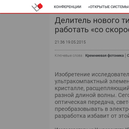
КОНФЕРЕНЦИИ
«ОТКРЫТЫЕ СИСТЕМЫ
Делитель нового т
работать «со скоро
21:36 19.05.2015
Кремниевая фотоника
Ключевые слова :
Изобретение исследовате
ультракомпактный элемен
кристалле, расщепляющий 
разной длиной волны. Сег
оптическая передача, све
преобразовывать в электр
разработка избавит от это