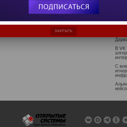
ИИ бе
страт
ИИ р
эколо
ЗАКРЫТЬ
Какт
Дарв
В VK
алго
инте
С вн
игнор
инфр
Альян
кейс