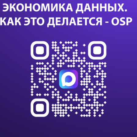
Биз
пр
Са
24 с
данны
данны
импо
Т-Бан
дооб
Казус
или с
К 203
клиен
на п
В Nvi
ИИ и
вычи
Нова
текст