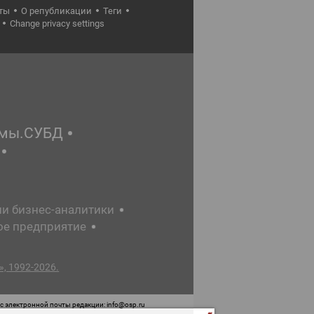
ты
О републикации
Теги
Change privacy settings
емы.СУБД
ии бизнес-аналитики
ое предприятие
, 1992-2026.
 электронной почты редакции: info@osp.ru
 от 05 июня 2015 г. выдано Роскомнадзором.