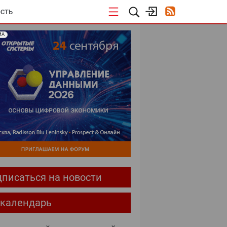
СТЬ
МА
писаться на новости
-календарь