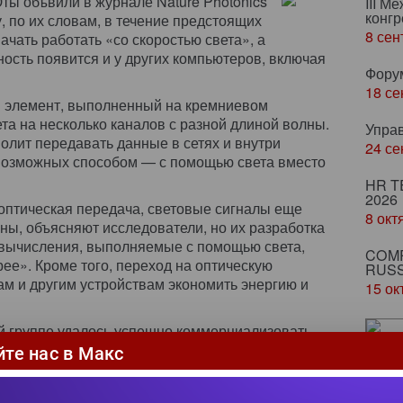
ты объвили в журнале Nature Photonics
III М
конгр
, по их словам, в течение предстоящих
8 сен
ачать работать «со скоростью света», а
ность появится и у других компьютеров, включая
Фору
18 се
 элемент, выполненный на кремниевом
та на несколько каналов с разной длиной волны.
Упра
волит передавать данные в сетях и внутри
24 се
возможных способом — с помощью света вместо
HR T
2026
 оптическая передача, световые сигналы еще
8 окт
ны, объясняют исследователи, но их разработка
а вычисления, выполняемые с помощью света,
COMP
ее». Кроме того, переход на оптическую
RUSS
м и другим устройствам экономить энергию и
15 ок
ой группе удалось успешно коммерциализовать
йте нас в Макс
От
по
вл