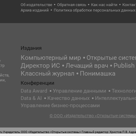
Об издательстве
Обратная связь
Как нас найти
Контак
Архив изданий
Политика обработки персональных данных
Издания
Компьютерный мир
Открытые сист
е
Директор ИС
Лечащий врач
Publish
ктр
Классный журнал
Понимашка
йств,
ии,
Конференции
Data Award
Управление данными
Технолог
Data & AI
Качество данных
Интеллектуальн
Управление бизнес-процессами
© ООО «Издательство «Открытые системы»
 Учредитель: ООО «Издательство «Открытые системы» Главный редактор: Христов П.В. Адрес
стная маркировка: 12+ Свидетельство о регистрации СМИ сетевого издания Эл.№ ФС77-62008