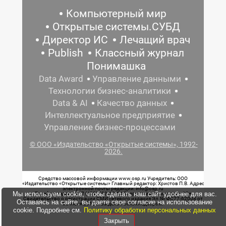
Компьютерный мир
Открытые системы.СУБД
Директор ИС
Лечащий врач
Publish
Классный журнал
Понимашка
Data Award
Управление данными
Технологии бизнес-аналитики
Data & AI
Качество данных
Интеллектуальное предприятие
Управление бизнес-процессами
© ООО «Издательство «Открытые системы», 1992-
2026.
Средство массовой информации www.osp.ru Учредитель: ООО
«Издательство «Открытые системы» Главный редактор: Христов П.В. Адрес
электронной почты редакции: info@osp.ru
Мы используем cookie, чтобы сделать наш сайт удобнее для вас.
Телефон редакции: 7 (499) 703-18-54 Возрастная маркировка: 12+
Свидетельство о регистрации СМИ сетевого издания Эл.№ ФС77-62008 от
Оставаясь на сайте, вы даете свое согласие на использование
05 июня 2015 г. выдано Роскомнадзором.
cookie. Подробнее см.
Политику обработки персональных данных
Закрыть