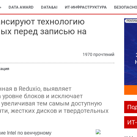
»
DATA AWARD
DATA&AI
ИТ-ИНФРАСТРУКТУРА
БЕЗОПАСНО
нансируют технологию
РЕКЛА
ых перед записью на
1970 прочтений
кация
ная в Reduxio, выявляет
 уровне блоков и исключает
 увеличивая тем самым доступную
Под
ти, жестких дисков и твердотельных
ИТ
ие Intel по венчурному