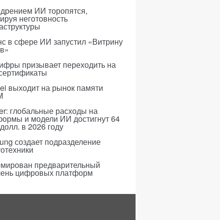
едрением ИИ торопятся,
ируя неготовность
аструктуры
с в сфере ИИ запустил «Витрину
ов»
ифры призывает переходить на
 сертификаты
i выходит на рынок памяти
M
er: глобальные расходы на
формы и модели ИИ достигнут 64
долл. в 2026 году
ung создает подразделение
тотехники
мирован предварительный
чень цифровых платформ