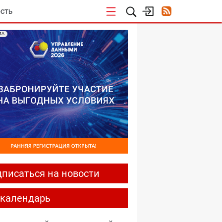
СТЬ
МА
писаться на новости
-календарь