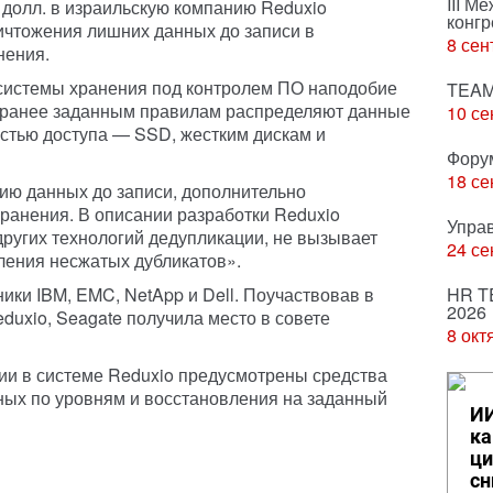
III М
долл. в израильскую компанию Reduxio
конгр
ничтожения лишних данных до записи в
8 сен
нения.
системы хранения под контролем ПО наподобие
TEAM
аранее заданным правилам распределяют данные
10 се
остью доступа — SSD, жестким дискам и
Фору
18 се
ию данных до записи, дополнительно
ранения. В описании разработки Reduxio
Упра
 других технологий дедупликации, не вызывает
24 се
ления несжатых дубликатов».
ики IBM, EMC, NetApp и Dell. Поучаствовав в
HR T
2026
uxio, Seagate получила место в совете
8 окт
ии в системе Reduxio предусмотрены средства
ных по уровням и восстановления на заданный
ИИ
ка
ци
сн