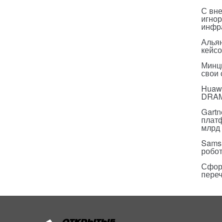
С вн
игнор
инфр
Альян
кейс
Минц
свои
Huawe
DRA
Gartn
плат
млрд 
Sams
робо
Сфор
пере