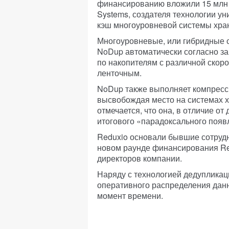
финансированию вложили 15 млн 
Systems, создателя технологии у
кэш многоуровневой системы хра
Многоуровневые, или гибридные 
NoDup автоматически согласно з
по накопителям с различной скор
ленточным.
NoDup также выполняет компресс
высвобождая место на системах х
отмечается, что она, в отличие от
итогового «парадоксального появ
Reduxio основали бывшие сотрудн
новом раунде финансирования Red
директоров компании.
Наряду с технологией дедупликац
оперативного распределения дан
момент времени.