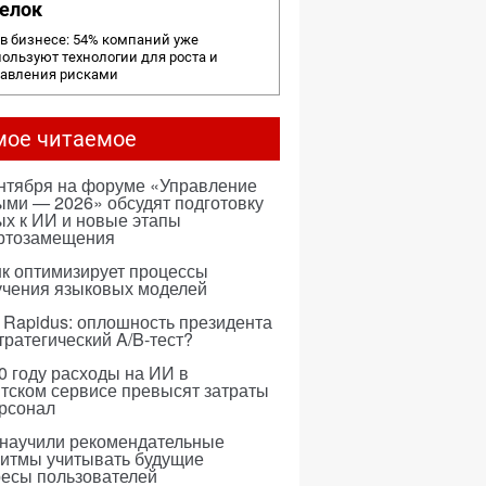
елок
в бизнесе: 54% компаний уже
ользуют технологии для роста и
равления рисками
мое читаемое
ентября на форуме «Управление
ми — 2026» обсудят подготовку
х к ИИ и новые этапы
ртозамещения
к оптимизирует процессы
учения языковых моделей
 Rapidus: оплошность президента
тратегический A/B-тест?
0 году расходы на ИИ в
тском сервисе превысят затраты
ерсонал
 научили рекомендательные
ритмы учитывать будущие
ресы пользователей