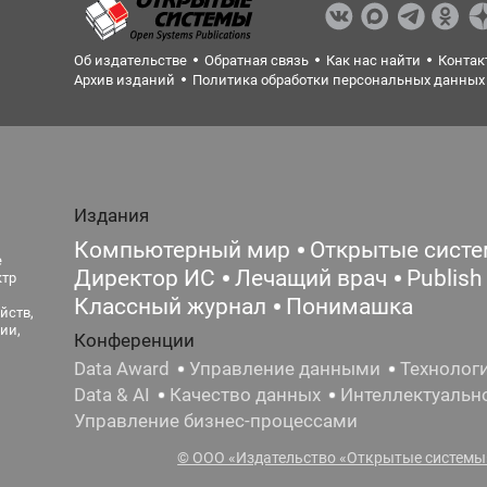
Об издательстве
Обратная связь
Как нас найти
Контак
Архив изданий
Политика обработки персональных данных
Издания
Компьютерный мир
Открытые сист
е
Директор ИС
Лечащий врач
Publish
ктр
Классный журнал
Понимашка
йств,
ии,
Конференции
Data Award
Управление данными
Технолог
Data & AI
Качество данных
Интеллектуальн
Управление бизнес-процессами
© ООО «Издательство «Открытые системы»