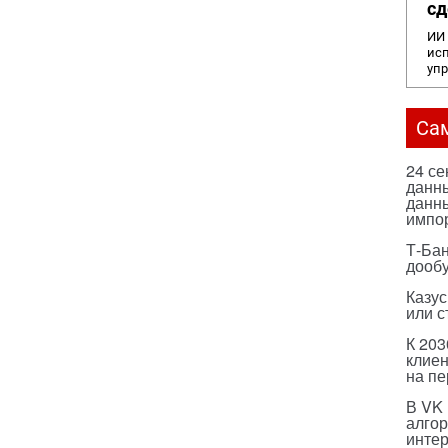
сд
ИИ 
исп
уп
Са
24 с
данны
данны
импо
Т-Бан
дооб
Казус
или с
К 203
клиен
на п
В VK
алго
инте