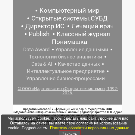
Компьютерный мир
Открытые системы.СУБД
Директор ИС
Лечащий врач
Publish
Классный журнал
Понимашка
Data Award
Управление данными
Технологии бизнес-аналитики
Data & AI
Качество данных
Интеллектуальное предприятие
Управление бизнес-процессами
© ООО «Издательство «Открытые системы», 1992-
2026.
Средство массовой информации www.osp.ru Учредитель: ООО
«Издательство «Открытые системы» Главный редактор: Христов П.В. Адрес
электронной почты редакции: info@osp.ru
Мы используем cookie, чтобы сделать наш сайт удобнее для вас.
Телефон редакции: 7 (499) 703-18-54 Возрастная маркировка: 12+
Свидетельство о регистрации СМИ сетевого издания Эл.№ ФС77-62008 от
Оставаясь на сайте, вы даете свое согласие на использование
05 июня 2015 г. выдано Роскомнадзором.
cookie. Подробнее см.
Политику обработки персональных данных
Закрыть