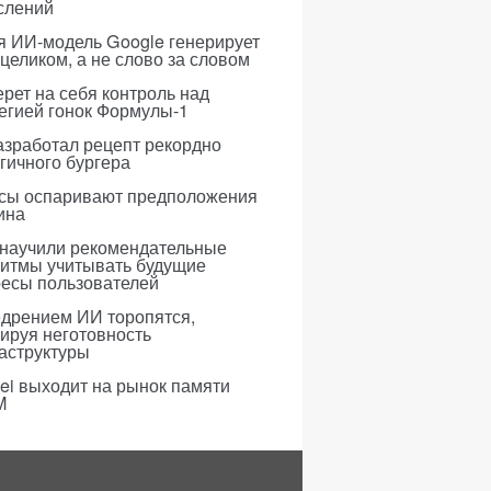
слений
я ИИ-модель Google генерирует
 целиком, а не слово за словом
рет на себя контроль над
егией гонок Формулы-1
азработал рецепт рекордно
гичного бургера
усы оспаривают предположения
ина
 научили рекомендательные
ритмы учитывать будущие
ресы пользователей
едрением ИИ торопятся,
ируя неготовность
аструктуры
i выходит на рынок памяти
M