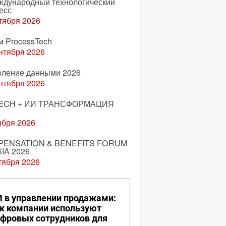
еждународный технологический
есс
тября 2026
м ProcessTech
нтября 2026
вление данными 2026
нтября 2026
ECH + ИИ ТРАНСФОРМАЦИЯ
ября 2026
ENSATION & BENEFITS FORUM
IA 2026
тября 2026
 в управлении продажами:
к компании используют
фровых сотрудников для