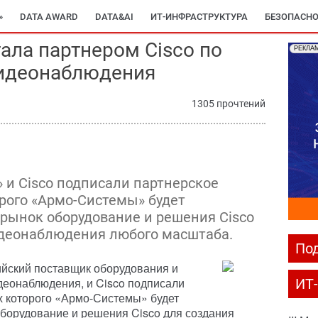
»
DATA AWARD
DATA&AI
ИТ-ИНФРАСТРУКТУРА
БЕЗОПАСНО
ала партнером Cisco по
РЕКЛА
видеонаблюдения
1305 прочтений
и Cisco подписали партнерское
орого «Армо-Системы» будет
 рынок оборудование и решения Cisco
идеонаблюдения любого масштаба.
Под
йский поставщик оборудования и
деонаблюдения, и Cisco подписали
ИТ
х которого «Армо-Системы» будет
оборудование и решения Cisco для создания