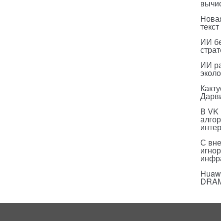
вычи
Нова
текст
ИИ бе
страт
ИИ р
эколо
Какт
Дарв
В VK
алго
инте
С вн
игнор
инфр
Huawe
DRA