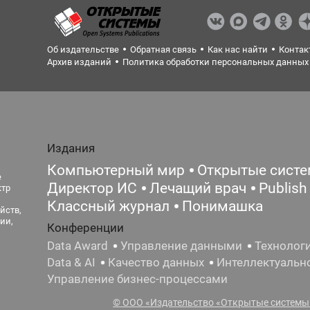
Об издательстве
Обратная связь
Как нас найти
Контак
Архив изданий
Политика обработки персональных данных
Издания
Компьютерный мир
Открытые сист
е
Директор ИС
Лечащий врач
Publish
ктр
Классный журнал
Понимашка
йств,
ии,
Конференции
Data Award
Управление данными
Технолог
Data & AI
Качество данных
Интеллектуальн
Управление бизнес-процессами
© ООО «Издательство «Открытые системы»