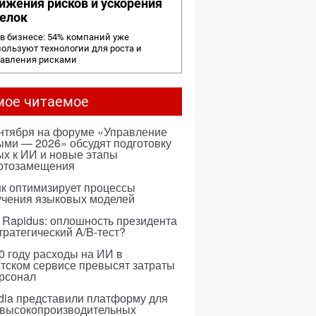
ижения рисков и ускорения
елок
в бизнесе: 54% компаний уже
ользуют технологии для роста и
равления рисками
мое читаемое
ентября на форуме «Управление
ми — 2026» обсудят подготовку
х к ИИ и новые этапы
ртозамещения
к оптимизирует процессы
учения языковых моделей
 Rapidus: оплошность президента
тратегический A/B-тест?
0 году расходы на ИИ в
тском сервисе превысят затраты
ерсонал
dia представили платформу для
 высокопроизводительных