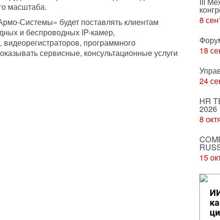
III М
го масштаба.
конгр
8 сен
Армо-Системы» будет поставлять клиентам
дных и беспроводных IP-камер,
Фору
, видеорегистраторов, программного
18 се
 оказывать сервисные, консультационные услуги
Упра
24 се
HR T
2026
8 окт
COMP
RUSS
15 ок
ИИ
ка
ци