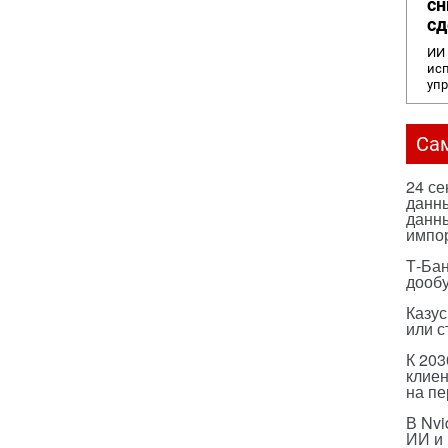
сн
сд
ИИ 
исп
уп
Са
24 с
данны
данны
импо
Т-Бан
дооб
Казус
или с
К 203
клиен
на п
В Nvi
ИИ и