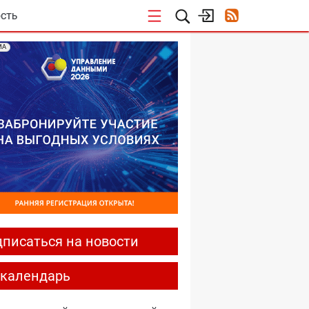
СТЬ
МА
писаться на новости
-календарь