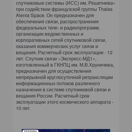
КОМПЬЮТЕРНЫЙ МИР
спутниковые системы (ИСС) им. Решетнева»
при содействии французской группы Thales
Alenia Space. Он предназначен для
ИТ В ЗДРАВООХРАНЕНИИ
обеспечения связи, распространения
федеральных теле- и радиопрограмм,
ПАРТНЕРСКИЕ ПРОЕКТЫ
организации ведомственных и
корпоративных сетей спутниковой связи,
ИТ-КАЛЕНДАРЬ
оказания коммерческих услуг связи и
вещания. Расчетный срок эксплуатации - 12
лет. Спутник связи «Экспресс-МД1»,
ЭКСПЕРТИЗА
изготовленный в ГКНПЦ им. М.В.Хруничева,
предназначен для осуществления
ПРЕСС-РЕЛИЗЫ
непрерывной круглосуточной ретрансляции
информационных потоков различного
АРХИВ ЖУРНАЛОВ
назначения в системе спутниковой связи и
вещания России. Расчетный срок
ПОДПИСКА
эксплуатации этого космического аппарата -
10 лет.
РЕКЛАМА