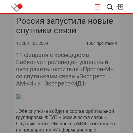
Россия запустила новые
КОНФЕРЕНЦИИ
спутники связи
«ОТКРЫТЫЕ СИСТЕМЫ»
10:28 11.02.2009
1064 прочтения
DATA AWARD
11 февраля с космодрома
Байконур произведен успешный
DATA&AI
пуск ракеты-носителя «Протон-М»
со спутниками связи «Экспресс
ИТ-ИНФРАСТРУКТУРА
АМ-44» и "Экспресс-МД1»
БЕЗОПАСНОСТЬ
АВТОМАТИЗАЦИЯ
. Оба спутника войдут в состав орбитальной
группировки ФГУП «Космическая связь».
ДИРЕКТОР ИС
Спутник связи «Экспресс-АМ44» изготовлен
на предприятии «Информационные