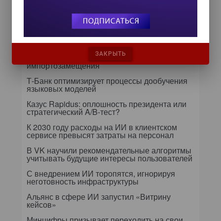
Самое читаемое
24 сентября на форуме «Управление
данными — 2026» обсудят подготовку
ЗАКРЫТЬ
данных к ИИ и новые этапы
импортозамещения
Т-Банк оптимизирует процессы дообучения
языковых моделей
Казус Rapidus: оплошность президента или
стратегический A/B-тест?
К 2030 году расходы на ИИ в клиентском
сервисе превысят затраты на персонал
В VK научили рекомендательные алгоритмы
учитывать будущие интересы пользователей
С внедрением ИИ торопятся, игнорируя
неготовность инфраструктуры
Альянс в сфере ИИ запустил «Витрину
кейсов»
Минцифры призывает переходить на свои