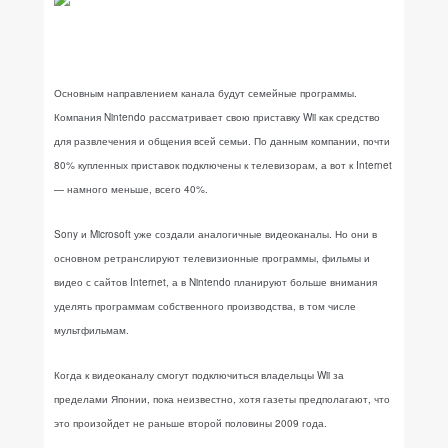
Основным направлением канала будут семейные программы.
Компания Nintendo рассматривает свою приставку Wii как средство
для развлечения и общения всей семьи. По данным компании, почти
80% купленных приставок подключены к телевизорам, а вот к Internet
— намного меньше, всего 40%.
Sony и Microsoft уже создали аналогичные видеоканалы. Но они в
основном ретранслируют телевизионные программы, фильмы и
видео с сайтов Internet, а в Nintendo планируют больше внимания
уделять программам собственного производства, в том числе
мультфильмам.
Когда к видеоканалу смогут подключиться владельцы Wii за
пределами Японии, пока неизвестно, хотя газеты предполагают, что
это произойдет не раньше второй половины 2009 года.