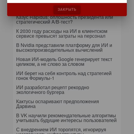
Т-Банк оптимизирует процессы дообучения
языковых моделей
ЗАКРЫТЬ
Казус Rapidus: оплошность президента или
стратегический A/B-тест?
К 2030 году расходы на ИИ в клиентском
сервисе превысят затраты на персонал
В Nvidia представили платформу для ИИ и
высокопроизводительных вычислений
Новая ИИ-модель Google генерирует текст
целиком, а не слово за словом
ИИ берет на себя контроль над стратегией
гонок Формулы-1
ИИ разработал рецепт рекордно
экологичного бургера
Кактусы оспаривают предположения
Дарвина
В VK научили рекомендательные алгоритмы
учитывать будущие интересы пользователей
С внедрением ИИ торопятся, игнорируя