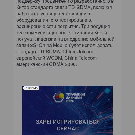
поддержку продвижению разработанного в
КОМПЬЮТЕРНЫЙ МИР
Китае стандарта связи TD-SDMA, включая
работы по усовершенствованию
ИТ В ЗДРАВООХРАНЕНИИ
оборудования, его тестированию,
расширению сети покрытия. Три ведущие
ПАРТНЕРСКИЕ ПРОЕКТЫ
телекоммуникационные компании Китая
получат лицензии на внедрение мобильной
связи 3G: China Mobile будет использовать
ИТ-КАЛЕНДАРЬ
стандарт TD-SDMA, China Unicom -
европейский WCDM, China Telecom -
ЭКСПЕРТИЗА
американский CDMA 2000.
ПРЕСС-РЕЛИЗЫ
АРХИВ ЖУРНАЛОВ
РЕКЛАМА
ПОДПИСКА