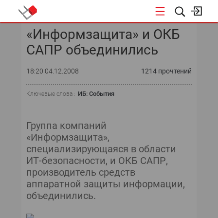
«Информзащита» и ОКБ
КОНФЕРЕНЦИИ
САПР объединились
«ОТКРЫТЫЕ СИСТЕМЫ»
18:20 04.12.2008
1214 прочтений
DATA AWARD
ИБ: События
Ключевые слова :
DATA&AI
Группа компаний
ИТ-ИНФРАСТРУКТУРА
«Информзащита»,
специализирующаяся в области
БЕЗОПАСНОСТЬ
ИТ-безопасности, и ОКБ САПР,
производитель средств
АВТОМАТИЗАЦИЯ
аппаратной защиты информации,
объединились.
ДИРЕКТОР ИС