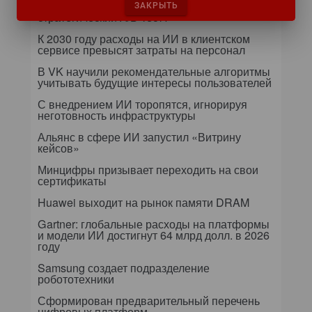
Казус Rapidus: оплошность президента или
ЗАКРЫТЬ
стратегический A/B-тест?
К 2030 году расходы на ИИ в клиентском
сервисе превысят затраты на персонал
В VK научили рекомендательные алгоритмы
учитывать будущие интересы пользователей
С внедрением ИИ торопятся, игнорируя
неготовность инфраструктуры
Альянс в сфере ИИ запустил «Витрину
кейсов»
Минцифры призывает переходить на свои
сертификаты
Huawei выходит на рынок памяти DRAM
Gartner: глобальные расходы на платформы
и модели ИИ достигнут 64 млрд долл. в 2026
году
Samsung создает подразделение
робототехники
Сформирован предварительный перечень
цифровых платформ