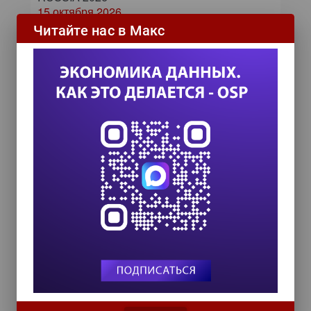
15 октября 2026
Читайте нас в Макс
ИИ в управлении продажами:
как компании используют
цифровых сотрудников для
снижения рисков и ускорения
сделок
ИИ в бизнесе: 54% компаний уже
используют технологии для роста и
управления рисками
Самое читаемое
24 сентября на форуме «Управление
данными — 2026» обсудят подготовку
данных к ИИ и новые этапы
импортозамещения
Т-Банк оптимизирует процессы дообучения
языковых моделей