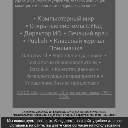
сфере ИТ, цифровых устройств, телекоммуникаций,
медицины и полиграфии, журналы для детей.
Компьютерный мир
Открытые системы.СУБД
Директор ИС
Лечащий врач
Publish
Классный журнал
Понимашка
Data Award
Управление данными
Технологии бизнес-аналитики
Data & AI
Качество данных
Интеллектуальное предприятие
Управление бизнес-процессами
© ООО «Издательство «Открытые системы», 1992-
2026.
Средство массовой информации www.osp.ru Учредитель: ООО
«Издательство «Открытые системы» Главный редактор: Христов П.В. Адрес
электронной почты редакции: info@osp.ru
Мы используем cookie, чтобы сделать наш сайт удобнее для вас.
Телефон редакции: 7 (499) 703-18-54 Возрастная маркировка: 12+
Свидетельство о регистрации СМИ сетевого издания Эл.№ ФС77-62008 от
Оставаясь на сайте, вы даете свое согласие на использование
05 июня 2015 г. выдано Роскомнадзором.