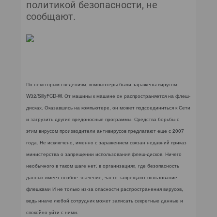
КОМПЬЮТЕРНЫЙ МИР
политикой безопасности, не
сообщают.
ИТ В ЗДРАВООХРАНЕНИИ
ПАРТНЕРСКИЕ ПРОЕКТЫ
ИТ-КАЛЕНДАРЬ
По некоторым сведениям, компьютеры были заражены вирусом
ЭКСПЕРТИЗА
W32/SillyFCD-W. От машины к машине он распространяется на флеш-
дисках. Оказавшись на компьютере, он может подсоединиться к Сети
ПРЕСС-РЕЛИЗЫ
и загрузить другие вредоносные программы. Средства борьбы с
этим вирусом производители антивирусов предлагают еще с 2007
АРХИВ ЖУРНАЛОВ
года. Не исключено, именно с заражением связан недавний приказ
министерства о запрещении использования флеш-дисков. Ничего
ПОДПИСКА
необычного в таком шаге нет: в организациях, где безопасность
данных имеет особое значение, часто запрещают пользование
флешками И не только из-за опасности распространения вирусов,
ведь иначе любой сотрудник может записать секретные данные и
спокойно уйти с ними.