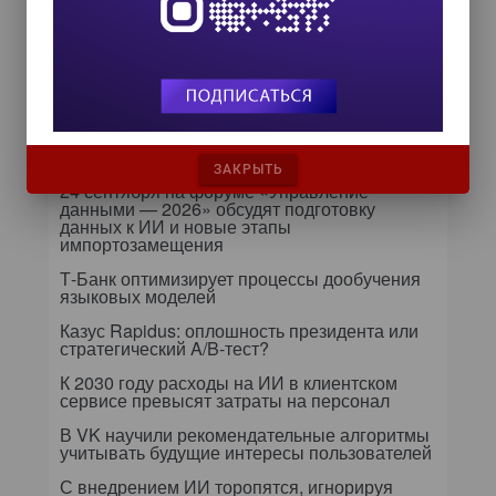
повседневные операции
влияют на маржу компании
Бизнес видит больше, чем мог
предположить раньше
Самое читаемое
ЗАКРЫТЬ
24 сентября на форуме «Управление
данными — 2026» обсудят подготовку
данных к ИИ и новые этапы
импортозамещения
Т-Банк оптимизирует процессы дообучения
языковых моделей
Казус Rapidus: оплошность президента или
стратегический A/B-тест?
К 2030 году расходы на ИИ в клиентском
сервисе превысят затраты на персонал
В VK научили рекомендательные алгоритмы
учитывать будущие интересы пользователей
С внедрением ИИ торопятся, игнорируя