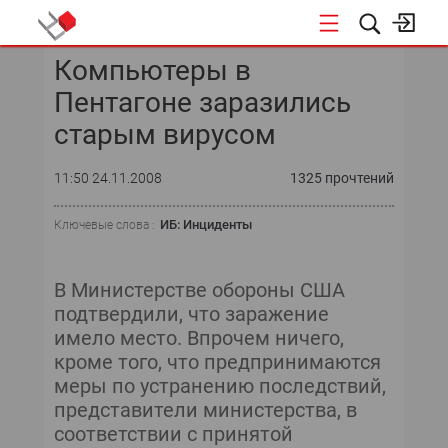
Компьютеры в
КОНФЕРЕНЦИИ
Пентагоне заразились
«ОТКРЫТЫЕ СИСТЕМЫ»
старым вирусом
DATA AWARD
11:50 24.11.2008
1325 прочтений
DATA&AI
ИБ: Инциденты
Ключевые слова :
ИТ-ИНФРАСТРУКТУРА
В Министерстве обороны США
БЕЗОПАСНОСТЬ
подтвердили, что заражение
имело место. Впрочем ничего,
АВТОМАТИЗАЦИЯ
кроме того, что предпринимаются
меры по устранению последствий,
ДИРЕКТОР ИС
представители министерства, в
соответствии с принятой