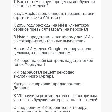
Т-Банк оптимизирует процессы дообучения
языковых моделей
Казус Rapidus: оплошность президента или
стратегический A/B-тест?
К 2030 году расходы на ИИ в клиентском
сервисе превысят затраты на персонал
В Nvidia представили платформу для ИИ и
высокопроизводительных вычислений
Новая ИИ-модель Google генерирует текст
целиком, а не слово за словом
ИИ берет на себя контроль над стратегией
гонок Формулы-1
ИИ разработал рецепт рекордно
экологичного бургера
Кактусы оспаривают предположения
Дарвина
В VK научили рекомендательные алгоритмы
учитывать будущие интересы пользователей
С внедрением ИИ торопятся, игнорируя
неготовность инфраструктуры