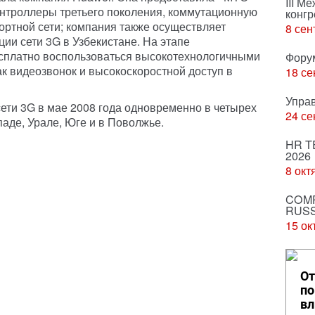
III М
онтроллеры третьего поколения, коммутационную
конгр
ортной сети; компания также осуществляет
8 сен
ии сети 3G в Узбекистане. На этапе
есплатно воспользоваться высокотехнологичными
Фору
к видеозвонок и высокоскоростной доступ в
18 се
Упра
ети 3G в мае 2008 года одновременно в четырех
24 се
аде, Урале, Юге и в Поволжье.
HR T
2026
8 окт
COMP
RUSS
15 ок
От
по
вл