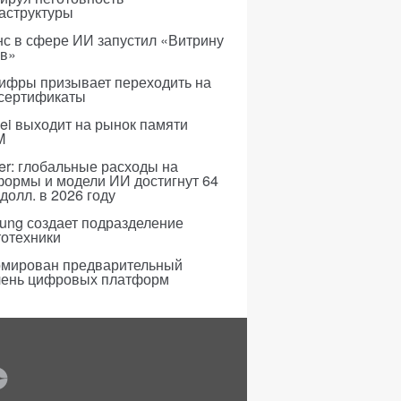
аструктуры
с в сфере ИИ запустил «Витрину
ов»
ифры призывает переходить на
 сертификаты
i выходит на рынок памяти
M
er: глобальные расходы на
формы и модели ИИ достигнут 64
долл. в 2026 году
ung создает подразделение
тотехники
мирован предварительный
чень цифровых платформ