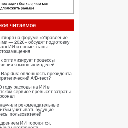
нес видит больше, чем мог
едположить раньше
мое читаемое
ентября на форуме «Управление
ми — 2026» обсудят подготовку
х к ИИ и новые этапы
ртозамещения
к оптимизирует процессы
учения языковых моделей
 Rapidus: оплошность президента
тратегический A/B-тест?
0 году расходы на ИИ в
тском сервисе превысят затраты
ерсонал
 научили рекомендательные
ритмы учитывать будущие
ресы пользователей
едрением ИИ торопятся,
ируя неготовность