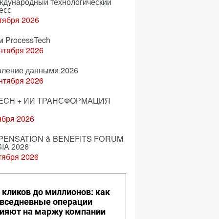
еждународный технологический
есс
тября 2026
м ProcessTech
нтября 2026
вление данными 2026
нтября 2026
ECH + ИИ ТРАНСФОРМАЦИЯ
ября 2026
ENSATION & BENEFITS FORUM
IA 2026
тября 2026
 кликов до миллионов: как
вседневные операции
ияют на маржу компании