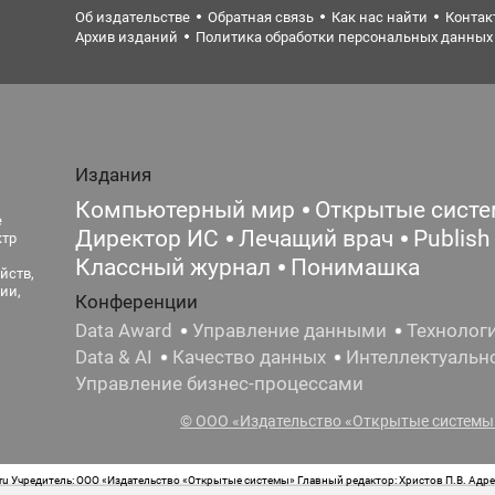
Об издательстве
Обратная связь
Как нас найти
Контак
Архив изданий
Политика обработки персональных данных
Издания
Компьютерный мир
Открытые сист
е
Директор ИС
Лечащий врач
Publish
ктр
Классный журнал
Понимашка
йств,
ии,
Конференции
Data Award
Управление данными
Технолог
Data & AI
Качество данных
Интеллектуальн
Управление бизнес-процессами
© ООО «Издательство «Открытые системы»
 Учредитель: ООО «Издательство «Открытые системы» Главный редактор: Христов П.В. Адрес
стная маркировка: 12+ Свидетельство о регистрации СМИ сетевого издания Эл.№ ФС77-62008