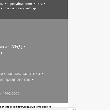
ты
О републикации
Теги
Change privacy settings
емы.СУБД
ии бизнес-аналитики
ое предприятие
, 1992-2026.
 электронной почты редакции: info@osp.ru
 от 05 июня 2015 г. выдано Роскомнадзором.