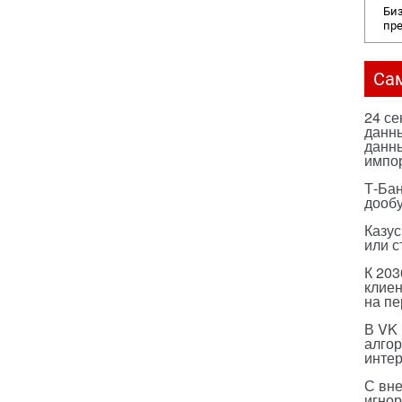
Биз
пр
Са
24 с
данны
данны
импо
Т-Бан
дооб
Казус
или с
К 203
клиен
на п
В VK
алго
инте
С вн
игнор