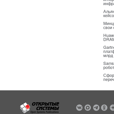
инфр
Альян
кейс
Минц
свои
Huawe
DRA
Gartn
плат
млрд 
Sams
робо
Сфор
пере