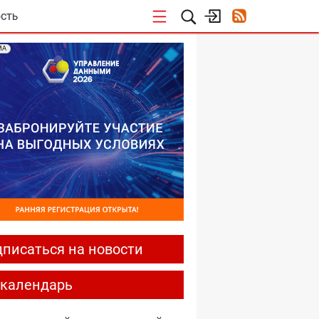
СТЬ
МА
писаться на новости
-календарь