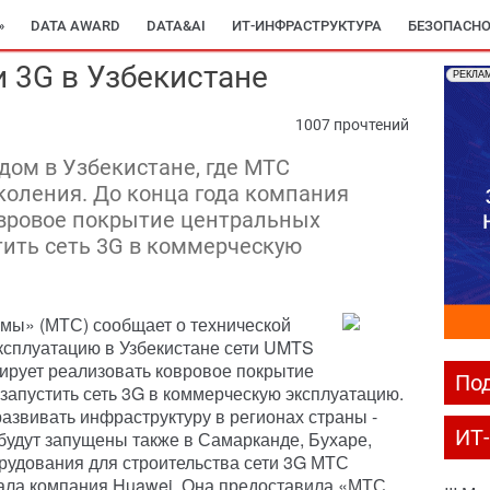
»
DATA AWARD
DATA&AI
ИТ-ИНФРАСТРУКТУРА
БЕЗОПАСНО
и 3G в Узбекистане
РЕКЛА
1007 прочтений
дом в Узбекистане, где МТС
коления. До конца года компания
овровое покрытие центральных
тить сеть 3G в коммерческую
ы» (МТС) сообщает о технической
эксплуатацию в Узбекистане сети UMTS
нирует реализовать ковровое покрытие
Под
запустить сеть 3G в коммерческую эксплуатацию.
азвивать инфраструктуру в регионах страны -
ИТ
и будут запущены также в Самарканде, Бухаре,
рудования для строительства сети 3G МТС
тала компания Huawei. Она предоставила «МТС