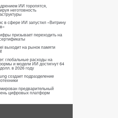
едрением ИИ торопятся,
ируя неготовность
аструктуры
с в сфере ИИ запустил «Витрину
ов»
ифры призывает переходить на
 сертификаты
i выходит на рынок памяти
M
er: глобальные расходы на
формы и модели ИИ достигнут 64
долл. в 2026 году
ung создает подразделение
тотехники
мирован предварительный
чень цифровых платформ