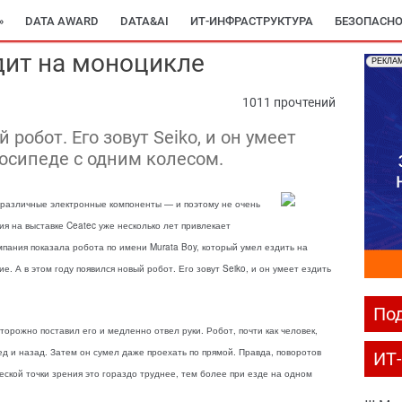
»
DATA AWARD
DATA&AI
ИТ-ИНФРАСТРУКТУРА
БЕЗОПАСНО
дит на моноцикле
РЕКЛА
1011 прочтений
 робот. Его зовут Seiko, и он умеет
лосипеде с одним колесом.
т различные электронные компоненты — и поэтому не очень
ия на выставке Ceatec уже несколько лет привлекает
ания показала робота по имени Murata Boy, который умел ездить на
. А в этом году появился новый робот. Его зовут Seiko, и он умеет ездить
Под
орожно поставил его и медленно отвел руки. Робот, почти как человек,
 и назад. Затем он сумел даже проехать по прямой. Правда, поворотов
ИТ
еской точки зрения это гораздо труднее, тем более при езде на одном