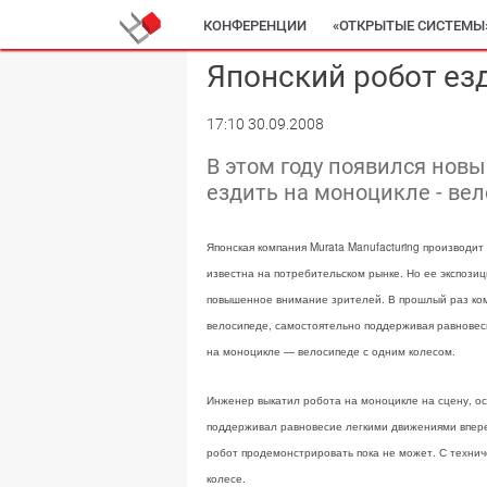
КОНФЕРЕНЦИИ
«ОТКРЫТЫЕ СИСТЕМЫ
Японский робот ез
17:10 30.09.2008
В этом году появился новый
ездить на моноцикле - ве
Японская компания Murata Manufacturing производи
известна на потребительском рынке. Но ее экспозиц
повышенное внимание зрителей. В прошлый раз комп
велосипеде, самостоятельно поддерживая равновесие
на моноцикле — велосипеде с одним колесом.
Инженер выкатил робота на моноцикле на сцену, ост
поддерживал равновесие легкими движениями вперед
робот продемонстрировать пока не может. С технич
колесе.