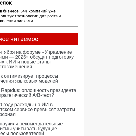
елок
в бизнесе: 54% компаний уже
ользуют технологии для роста и
равления рисками
мое читаемое
ентября на форуме «Управление
ми — 2026» обсудят подготовку
х к ИИ и новые этапы
ртозамещения
к оптимизирует процессы
учения языковых моделей
 Rapidus: оплошность президента
тратегический A/B-тест?
0 году расходы на ИИ в
тском сервисе превысят затраты
ерсонал
 научили рекомендательные
ритмы учитывать будущие
ресы пользователей