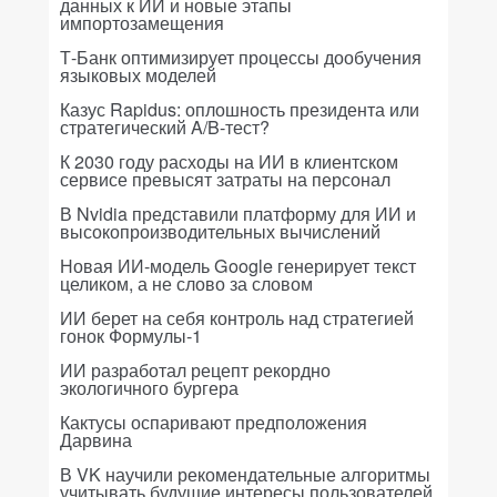
данных к ИИ и новые этапы
импортозамещения
Т-Банк оптимизирует процессы дообучения
языковых моделей
Казус Rapidus: оплошность президента или
стратегический A/B-тест?
К 2030 году расходы на ИИ в клиентском
сервисе превысят затраты на персонал
В Nvidia представили платформу для ИИ и
высокопроизводительных вычислений
Новая ИИ-модель Google генерирует текст
целиком, а не слово за словом
ИИ берет на себя контроль над стратегией
гонок Формулы-1
ИИ разработал рецепт рекордно
экологичного бургера
Кактусы оспаривают предположения
Дарвина
В VK научили рекомендательные алгоритмы
учитывать будущие интересы пользователей