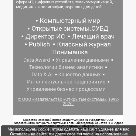
сфере ИТ, цифровых устройств, телекоммуникаций,
медицины и полиграфии, журналы для детей.
Компьютерный мир
Открытые системы.СУБД
Директор ИС
Лечащий врач
Publish
Классный журнал
Понимашка
Data Award
Управление данными
Технологии бизнес-аналитики
Data & AI
Качество данных
Интеллектуальное предприятие
Управление бизнес-процессами
© ООО «Издательство «Открытые системы», 1992-
2026.
Средство массовой информации www.osp.ru Учредитель: ООО
«Издательство «Открытые системы» Главный редактор: Христов П.В. Адрес
электронной почты редакции: info@osp.ru
Мы используем cookie, чтобы сделать наш сайт удобнее для вас.
Телефон редакции: 7 (499) 703-18-54 Возрастная маркировка: 12+
Свидетельство о регистрации СМИ сетевого издания Эл.№ ФС77-62008 от
Оставаясь на сайте, вы даете свое согласие на использование
05 июня 2015 г. выдано Роскомнадзором.