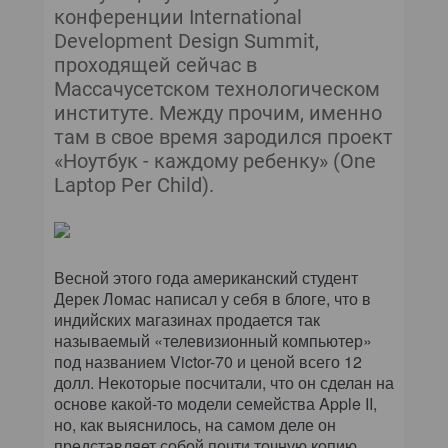
КОМПЬЮТЕРНЫЙ МИР
конференции International
Development Design Summit,
ИТ В ЗДРАВООХРАНЕНИИ
проходящей сейчас в
Массачусетском технологическом
ПАРТНЕРСКИЕ ПРОЕКТЫ
институте. Между прочим, именно
там в свое время зародился проект
ИТ-КАЛЕНДАРЬ
«Ноутбук - каждому ребенку» (One
Laptop Per Child).
ЭКСПЕРТИЗА
ПРЕСС-РЕЛИЗЫ
Весной этого года американский студент
АРХИВ ЖУРНАЛОВ
Дерек Ломас написал у себя в блоге, что в
индийских магазинах продается так
называемый «телевизионный компьютер»
ПОДПИСКА
под названием Victor-70 и ценой всего 12
долл. Некоторые посчитали, что он сделан на
основе какой-то модели семейства Apple II,
но, как выяснилось, на самом деле он
представляет собой почти точную копию