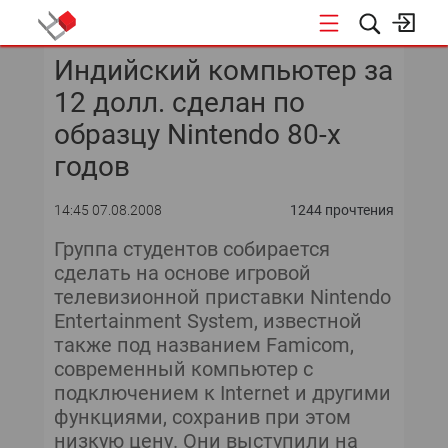
Индийский компьютер за
КОНФЕРЕНЦИИ
12 долл. сделан по
«ОТКРЫТЫЕ СИСТЕМЫ»
образцу Nintendo 80-х
годов
DATA AWARD
14:45 07.08.2008
1244 прочтения
DATA&AI
Группа студентов собирается
ИТ-ИНФРАСТРУКТУРА
сделать на основе игровой
телевизионной приставки Nintendo
БЕЗОПАСНОСТЬ
Entertainment System, известной
также под названием Famicom,
АВТОМАТИЗАЦИЯ
современный компьютер с
подключением к Internet и другими
ДИРЕКТОР ИС
функциями, сохранив при этом
низкую цену. Они выступили на