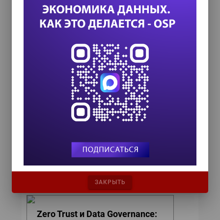
ИТ-календарь
III Международный технологический конгресс
8 сентября 2026
Форум ProcessTech
18 сентября 2026
Управление данными 2026
24 сентября 2026
HR TECH + ИИ ТРАНСФОРМАЦИЯ 2026
8 октября 2026
COMPENSATION & BENEFITS FORUM
RUSSIA 2026
15 октября 2026
ЗАКРЫТЬ
Zero Trust и Data Governance: