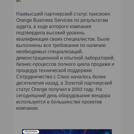
КОМПЬЮТЕРНЫЙ МИР
Наивысший партнерский статус присвоен
ИТ В ЗДРАВООХРАНЕНИИ
Orange Business Services по результатам
аудита, в ходе которого компания
ПАРТНЕРСКИЕ ПРОЕКТЫ
подтвердила высокий уровень
квалификации своих специалистов. Были
выполнены все требования по наличию
ИТ-КАЛЕНДАРЬ
необходимых специализаций,
демонстрационной и опытной лабораторий,
ЭКСПЕРТИЗА
бизнес-процессов полного цикла продажи и
процедур технической поддержки.
ПРЕСС-РЕЛИЗЫ
Сотрудничество с Cisco началось более
десятилетия назад, а Золотой партнерский
АРХИВ ЖУРНАЛОВ
статус Orange получил в 2003 году. На
сегодняшний день оборудование вендора
используется в большинстве проектов
ПОДПИСКА
компании.
РЕКЛАМА