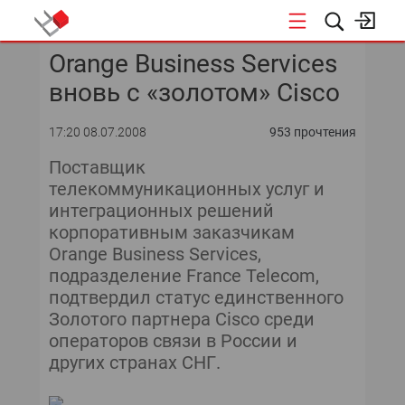
Orange Business Services
КОНФЕРЕНЦИИ
вновь с «золотом» Cisco
«ОТКРЫТЫЕ СИСТЕМЫ»
17:20 08.07.2008
953 прочтения
DATA AWARD
Поставщик
телекоммуникационных услуг и
DATA&AI
интеграционных решений
корпоративным заказчикам
ИТ-ИНФРАСТРУКТУРА
Orange Business Services,
подразделение France Telecom,
БЕЗОПАСНОСТЬ
подтвердил статус единственного
Золотого партнера Cisco среди
АВТОМАТИЗАЦИЯ
операторов связи в России и
других странах СНГ.
ДИРЕКТОР ИС