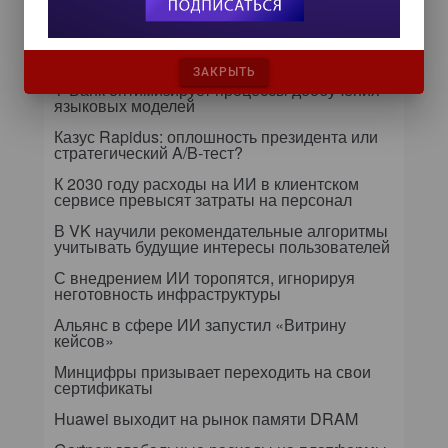
24 сентября на форуме «Управление
данными — 2026» обсудят подготовку
данных к ИИ и новые этапы
импортозамещения
ЗАКРЫТЬ
Т-Банк оптимизирует процессы дообучения
языковых моделей
Казус Rapidus: оплошность президента или
стратегический A/B-тест?
К 2030 году расходы на ИИ в клиентском
сервисе превысят затраты на персонал
В VK научили рекомендательные алгоритмы
учитывать будущие интересы пользователей
С внедрением ИИ торопятся, игнорируя
неготовность инфраструктуры
Альянс в сфере ИИ запустил «Витрину
кейсов»
Минцифры призывает переходить на свои
сертификаты
Huawei выходит на рынок памяти DRAM